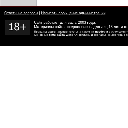
Ответы на вопросы
|
Написать сообщение администрации
Сайт работает для вас с 2003 года.
Материалы сайта предназначены для лиц 18 лет и с
Права на оригинальные тексты, а также
на подбор
и расположение
Основные темы сайта World Art:
фильмы
и
сериалы
|
видеоигры
|
а