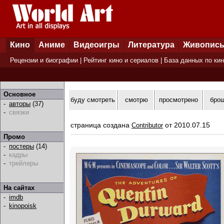
Кино
Аниме
Видеоигры
Литература
Живопис
Рецензии и биографии
|
Рейтинг кино и сериалов
|
База данных по ки
Основное
буду смотреть
смотрю
просмотрено
бро
-
авторы
(37)
-
связки
страница создана
от 2010.07.15
Contributor
Промо
-
постеры
(14)
-
кадры
-
трейлеры
На сайтах
-
imdb
-
kinopoisk