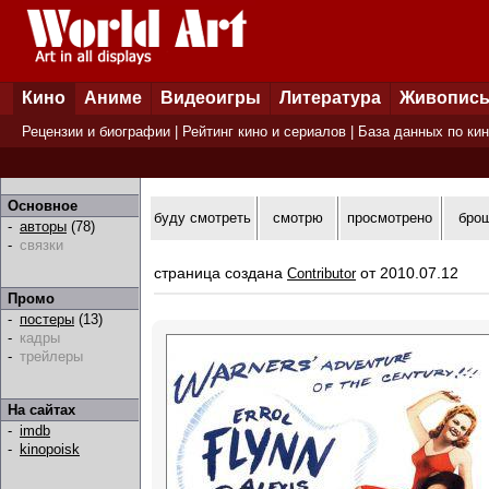
Кино
Аниме
Видеоигры
Литература
Живопис
Рецензии и биографии
|
Рейтинг кино и сериалов
|
База данных по ки
Основное
буду смотреть
смотрю
просмотрено
бро
-
авторы
(78)
-
связки
страница создана
от 2010.07.12
Contributor
Промо
-
постеры
(13)
-
кадры
-
трейлеры
На сайтах
-
imdb
-
kinopoisk