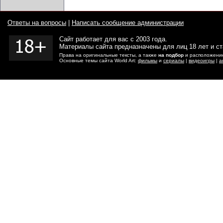
Ответы на вопросы
|
Написать сообщение администрации
Сайт работает для вас с 2003 года.
Материалы сайта предназначены для лиц 18 лет и с
Права на оригинальные тексты, а также
на подбор
и расположение
Основные темы сайта World Art:
фильмы
и
сериалы
|
видеоигры
|
а