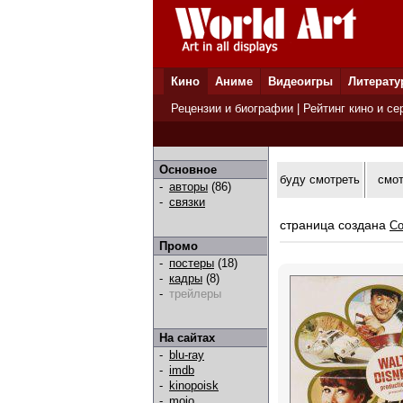
Кино
Аниме
Видеоигры
Литерату
Рецензии и биографии
|
Рейтинг кино и се
Основное
буду смотреть
смо
-
авторы
(86)
-
связки
страница создана
Co
Промо
-
постеры
(18)
-
кадры
(8)
-
трейлеры
На сайтах
-
blu-ray
-
imdb
-
kinopoisk
-
mojo