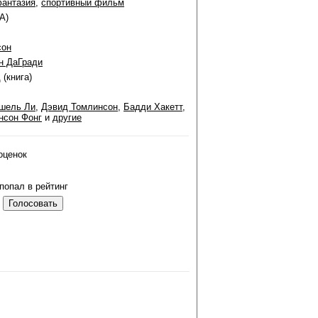
фантазия
,
спортивный фильм
А)
сон
н ДаГради
д
(книга)
шель Ли
,
Дэвид Томлинсон
,
Бадди Хакетт
,
нсон Фонг
и
другие
оценок
попал в рейтинг