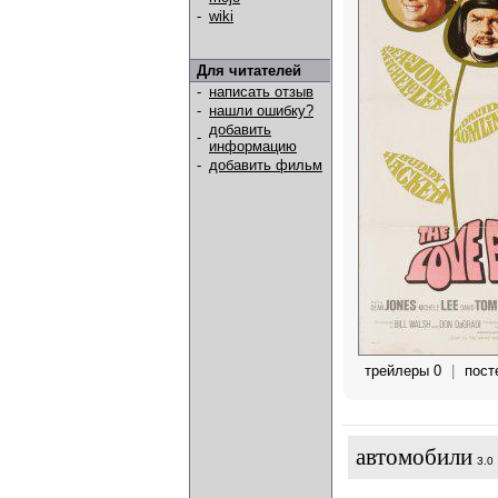
-
wiki
Для читателей
-
написать отзыв
-
нашли ошибку?
добавить
-
информацию
-
добавить фильм
трейлеры 0
|
пост
автомобили
3.0