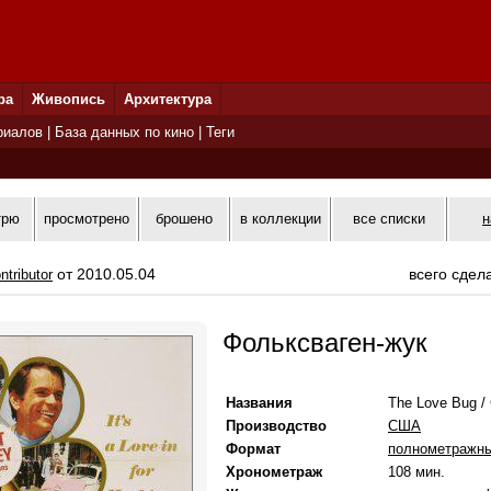
ра
Живопись
Архитектура
риалов
|
База данных по кино
|
Теги
трю
просмотрено
брошено
в коллекции
все списки
н
от 2010.05.04
всего сдел
ntributor
Фольксваген-жук
Названия
The Love Bug / 
Производство
США
Формат
полнометражн
Хронометраж
108 мин.