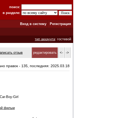
поиск:
в разделе:
Вход в систему
Регистрация
тип аккаунта
: гостевой
аписать отзыв
редактировать
<-
->
ано правок - 135, последняя: 2025.03.18
Car-Boy-Girl
ый фильм