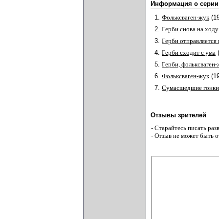
Информация о серии
1.
Фольксваген-жук
(1
2.
Герби снова на ходу
3.
Герби отправляется
4.
Герби сходит с ума
5.
Герби, фольксваген-
6.
Фольксваген-жук
(1
7.
Сумасшедшие гонки
Отзывы зрителей
- Старайтесь писать ра
- Отзыв не может быть 