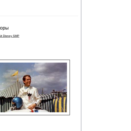
боры
lt Disney SMP