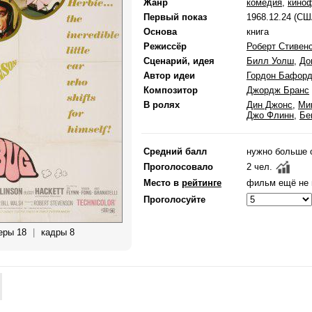
Жанр
комедия
,
кино
Первый показ
1968.12.24 (СШ
Основа
книга
Режиссёр
Роберт Стивен
Сценарий, идея
Билл Уолш
,
До
Автор идеи
Гордон Бафор
Композитор
Джордж Бранс
В ролях
Дин Джонс
,
Ми
Джо Флинн
,
Бе
Средний балл
нужно больше 
Проголосовало
2 чел.
Место в
рейтинге
фильм ещё не 
Проголосуйте
еры 18
|
кадры 8