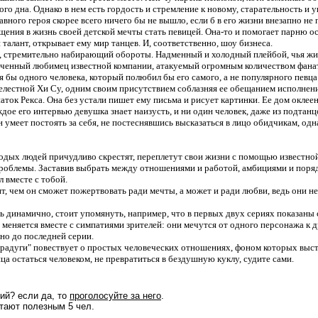
го дна. Однако в нем есть гордость и стремление к новому, старательность и у
авного героя скорее всего ничего бы не вышло, если б в его жизни внезапно н
щения в жизнь своей детской мечты стать певицей. Она-то и помогает парню осво
талант, открывает ему мир танцев. И, соответственно, шоу бизнеса.
л, стремительно набирающий обороты. Надменный и холодный плейбой, чья жи
крученный любимец известной компании, атакуемый огромным количеством фана
я бы одного человека, который полюбил бы его самого, а не популярного певца
релестной Хи Су, одним своим присутствием соблазняя ее обещанием исполнен
аток Рекса. Она без устали пишет ему письма и рисует картинки. Ее дом оклее
дое его интервью девушка знает наизусть, и ни один человек, даже из подтанц
н умеет постоять за себя, не постеснявшись высказаться в лицо обидчикам, одна
дых людей причудливо скрестят, переплетут свои жизни с помощью известной 
роблемы. Заставив выбрать между отношениями и работой, амбициями и поря
л вместе с тобой.
, чем он сможет пожертвовать ради мечты, а может и ради любви, ведь они не 
ь динамично, стоит упомянуть, например, что в первых двух сериях показаны со
 меняется вместе с симпатиями зрителей: они мечутся от одного персонажа к д
но до последней серии.
аю радуги" повествует о простых человеческих отношениях, фоном которых выс
нца остаться человеком, не превратиться в бездушную куклу, судите сами.
ий? если да, то
проголосуйте за него
.
тают полезным 5 чел.