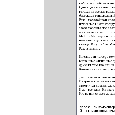
выбраться с общественно
Однако даже у нашего гл
готовая на все для вопло
был скрыт танцевальный 
Рекс - молодой поп-идо
началась с 13 лет. Рас
этого людского моря хот
честность и алчность п
Ма Сан Ми - одна из фан
пленками и дисками. Каж
взгляда. И пусть Сан Ми
Рекс в жизни...
Именно эти четверо моло
в извечные жизненные п
друзьям, тем, кто начина
Каждый из них сам решит
Действие на экране очен
В сериале все постоянно
закончится дорама, слож
И да - все-таки "На кр
Кто из них сумеет до ко
полезен ли комментар
Этот комментарий счи