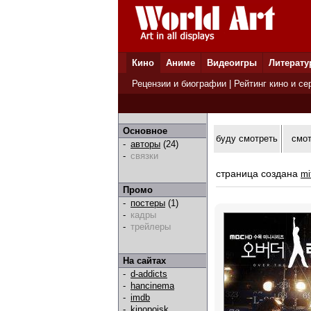
Кино
Аниме
Видеоигры
Литерату
Рецензии и биографии
|
Рейтинг кино и се
Основное
буду смотреть
смо
-
авторы
(24)
-
связки
страница создана
mi
Промо
-
постеры
(1)
-
кадры
-
трейлеры
На сайтах
-
d-addicts
-
hancinema
-
imdb
-
kinopoisk