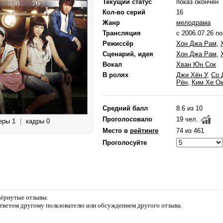
Текущий статус
показ окончен
Кол-во серий
16
Жанр
мелодрама
Трансляция
с 2006.07.26 п
Режиссёр
Хон Джа Рам
,
Сценарий, идея
Хон Джа Рам
,
Вокал
Хван Юн Сок
В ролях
Джи Хён У
,
Со 
Рён
,
Ким Хе О
Средний балл
8.6 из 10
Проголосовало
19 чел.
еры 1
|
кадры 0
Место в
рейтинге
74 из 461
Проголосуйте
звёрнутые отзывы.
ответом другому пользователю или обсуждением другого отзыва.