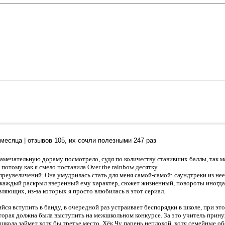
 месяца
| отзывов
105
, их сочли полезными 247 раз
замечательную дораму посмотрело, судя по количеству ставивших баллы, так м
 потому как я смело поставила Over the rainbow десятку.
преувеличений. Она умудрилась стать для меня самой-самой: саундтреки из нее 
 каждый раскрыл вверенный ему характер, сюжет жизненный, повороты иногда
ляющих, из-за которых я просто влюбилась в этот сериал.
ся вступить в банду, в очередной раз устраивает беспорядки в школе, при эт
оторая должна была выступить на межшкольном конкурсе. За это учитель прину
 школа займет хотя бы третье место. Хёк Чу парень неплохой, хотя семейные о