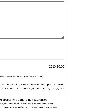
2010.10.02
ало человек. А может люди просто
до сих пор крутятся в голове, актеры сыграли
 безжалостны, но им веришь, плюс куча других
ом травмируя одного из участников
ждает его занять место травмированного
бстоятельства и бедность не позволяют ему