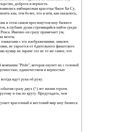
порство, доброта и верность.
е появилась амбициозная красотка Чжон Хи Су,
ить азы, тем более, что в нем, как оказалось,
знь в этом самом пресловутом шоу бизнесе
ток, в глубине души стремящийся найти среди
 Рекса. Именно он сразу примечает ум,
ии мечты.
н плакатами с его изображениями, завален
овки, не укроется от бдительного фанатского
ко кумир на экране это не то же самое, что
компании "Pride", которая окунет их с головой
дочностью, одиночеством и верностью
всегда идут рука об руку.
бытия сразу двух (! ) лет жизни героев.
ругому и так по кругу. Предугадать, чем
тупает красочный и жестокий мир шоу бизнеса.