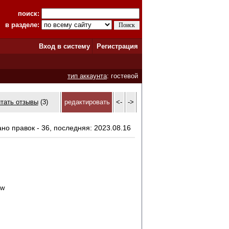
поиск:
в разделе:
Вход в систему
Регистрация
тип аккаунта
: гостевой
итать отзывы
(3)
редактировать
<-
->
ано правок - 36, последняя: 2023.08.16
ow