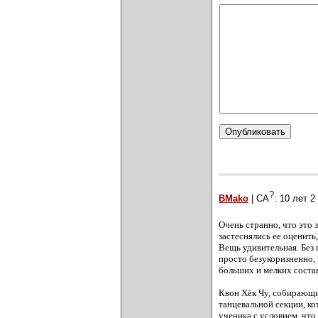
?
BMako
| СА
:
10 лет 2
Очень странно, что это 
застеснялись ее оценить,
Вещь удивительная. Без 
просто безукоризненно,
больших и мелких состав
Квон Хёк Чу, собирающий
танцевальной секции, к
ученика с условием, что