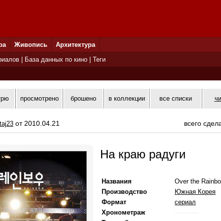
ра
Живопись
Архитектура
риалов
|
База данных по кино
|
Теги
трю
просмотрено
брошено
в коллекции
все списки
ч
от 2010.04.21
всего сдел
taj23
На краю радуги
Названия
Over the Rainb
Производство
Южная Корея
Формат
сериал
Хронометраж
------------