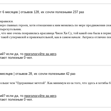
т 6 месяцев
| отзывов
128
, их сочли полезными 237 раз
нравился.
веро главных героев, хотя отношения к ним менялись по мере продвижения сюж
тырехугольник.
 что мне очень понравилась красавица Чжон Хи Су, той какой она была в перво
 такой супермилой и привлекательной, как в самом начале. Актриса отлично пок
ий? если да, то
проголосуйте за него
.
тают полезным 0 чел.
 месяцев
| отзывов
28
, их сочли полезными 42 раз
ольше чем "Одержимые мечтой". Как минимум из-за того, что здесь я хотябы 
ий? если да, то
проголосуйте за него
.
тают полезным 0 чел.