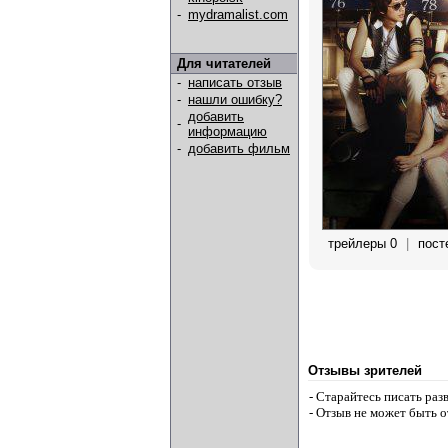
-
mydramalist.com
Для читателей
-
написать отзыв
-
нашли ошибку?
добавить
-
информацию
-
добавить фильм
трейлеры 0
|
пост
Отзывы зрителей
- Старайтесь писать ра
- Отзыв не может быть 