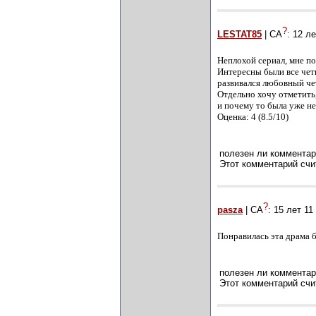
?
LESTAT85
| СА
:
12 ле
Неплохой сериал, мне по
Интересны были все чет
развивался любовный че
Отдельно хочу отметить,
и почему то была уже не
Оценка: 4 (8.5/10)
полезен ли комментар
Этот комментарий счи
?
pasza
| СА
:
15 лет 11
Понравилась эта драма б
полезен ли комментар
Этот комментарий счи