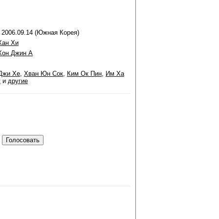
о 2006.09.14 (Южная Корея)
Хан Хи
Хон Джин А
Джи Хе
,
Хван Юн Сок
,
Ким Ок Пин
,
Им Ха
к
и
другие