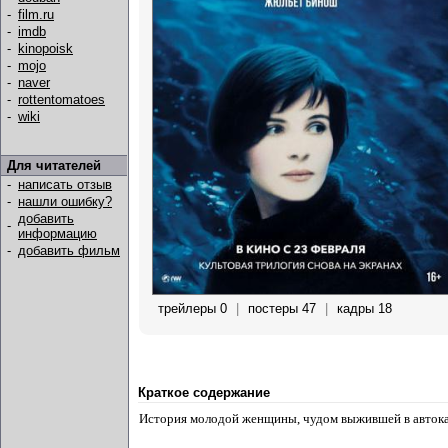
-
film.ru
-
imdb
-
kinopoisk
-
mojo
-
naver
-
rottentomatoes
-
wiki
Для читателей
-
написать отзыв
-
нашли ошибку?
добавить
-
информацию
-
добавить фильм
трейлеры 0
|
постеры 47
|
кадры 18
Краткое содержание
История молодой женщины, чудом выжившей в автока