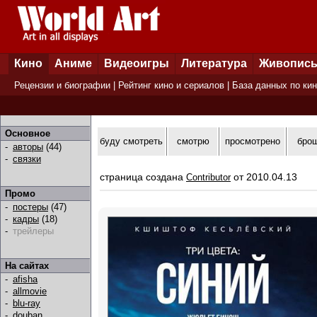
Кино
Аниме
Видеоигры
Литература
Живопис
Рецензии и биографии
|
Рейтинг кино и сериалов
|
База данных по ки
Основное
буду смотреть
смотрю
просмотрено
бро
-
авторы
(44)
-
связки
страница создана
от 2010.04.13
Contributor
Промо
-
постеры
(47)
-
кадры
(18)
-
трейлеры
На сайтах
-
afisha
-
allmovie
-
blu-ray
-
douban