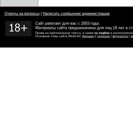
Ответы на вопросы
|
Написать сообщение администрации
Сайт работает для вас с 2003 года.
Материалы сайта предназначены для лиц 18 лет и с
Права на оригинальные тексты, а также
на подбор
и расположение
Основные темы сайта World Art:
фильмы
и
сериалы
|
видеоигры
|
а