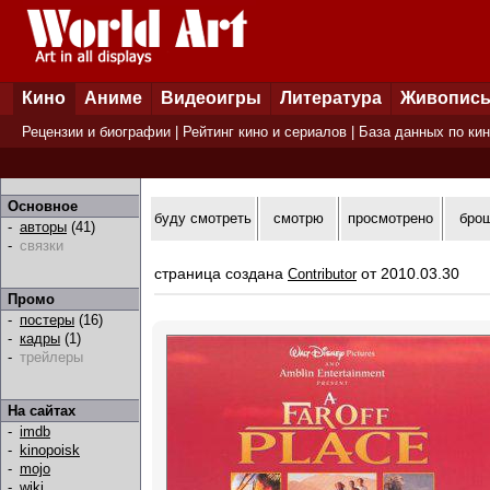
Кино
Аниме
Видеоигры
Литература
Живопис
Рецензии и биографии
|
Рейтинг кино и сериалов
|
База данных по ки
Основное
буду смотреть
смотрю
просмотрено
бро
-
авторы
(41)
-
связки
страница создана
от 2010.03.30
Contributor
Промо
-
постеры
(16)
-
кадры
(1)
-
трейлеры
На сайтах
-
imdb
-
kinopoisk
-
mojo
-
wiki