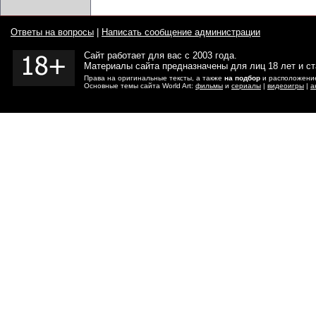
Ответы на вопросы
|
Написать сообщение администрации
Сайт работает для вас с 2003 года.
Материалы сайта предназначены для лиц 18 лет и с
Права на оригинальные тексты, а также
на подбор
и расположение
Основные темы сайта World Art:
фильмы
и
сериалы
|
видеоигры
|
а