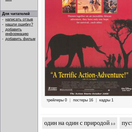
Для читателей
-
написать отзыв
-
нашли ошибку?
добавить
-
информацию
-
добавить фильм
трейлеры 0
|
постеры 16
|
кадры 1
один на один с природой
пус
3.0