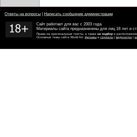
Ответы на вопросы
|
Написать сообщение администрации
Сайт работает для вас с 2003 года.
Материалы сайта предназначены для лиц 18 лет и с
Права на оригинальные тексты, а также
на подбор
и расположение
Основные темы сайта World Art:
фильмы
и
сериалы
|
видеоигры
|
а