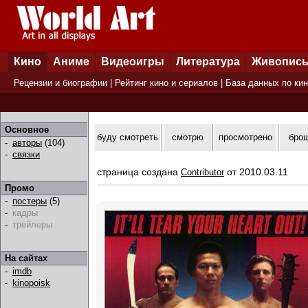
Кино
Аниме
Видеоигры
Литература
Живопис
Рецензии и биографии
|
Рейтинг кино и сериалов
|
База данных по ки
Основное
буду смотреть
смотрю
просмотрено
бро
-
авторы
(104)
-
связки
страница создана
от 2010.03.11
Contributor
Промо
-
постеры
(5)
-
кадры
-
трейлеры
На сайтах
-
imdb
-
kinopoisk