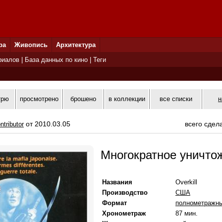
ра
Живопись
Архитектура
риалов
|
База данных по кино
|
Теги
трю
просмотрено
брошено
в коллекции
все списки
н
от 2010.03.05
всего сдел
ntributor
Многократное уничто
Названия
Overkill
Производство
США
Формат
полнометражн
Хронометраж
87 мин.