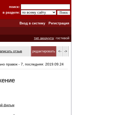
поиск:
в разделе:
Вход в систему
Регистрация
тип аккаунта
: гостевой
аписать отзыв
редактировать
<-
->
ано правок - 7, последняя: 2019.09.24
жение
ый фильм