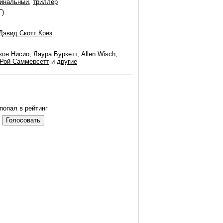
инальный
,
триллер
Г)
Дэвид Скотт Крёз
жон Нисио
,
Лаура Буркетт
,
Allen Wisch
,
Рой Саммерсетт
и
другие
попал в рейтинг