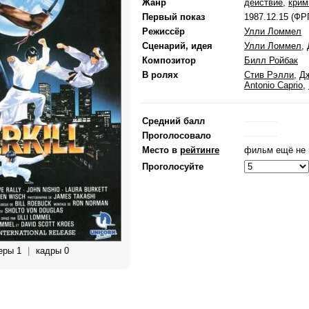
Жанр
действие
,
крим
Первый показ
1987.12.15 (ФР
Режиссёр
Улли Ломмел
Сценарий, идея
Улли Ломмел
,
Композитор
Билл Ройбак
В ролях
Стив Рэлли
,
Д
Antonio Caprio
,
Средний балл
------------
Проголосовало
------------
Место в
рейтинге
фильм ещё не 
Проголосуйте
еры 1
|
кадры 0