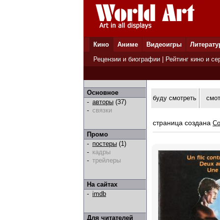
Кино
Аниме
Видеоигры
Литерату
Рецензии и биографии
|
Рейтинг кино и се
Основное
буду смотреть
смо
-
авторы
(37)
-
связки
страница создана
Co
Промо
-
постеры
(1)
-
кадры
-
трейлеры
На сайтах
-
imdb
Для читателей