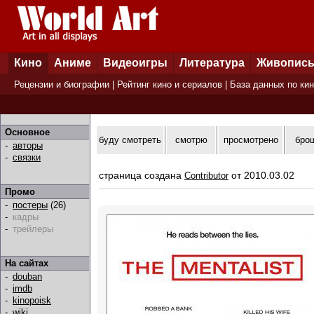
Кино
Аниме
Видеоигры
Литература
Живопис
Рецензии и биографии
|
Рейтинг кино и сериалов
|
База данных по ки
Основное
буду смотреть
смотрю
просмотрено
бро
-
авторы
-
связки
страница создана
от 2010.03.02
Contributor
Промо
-
постеры
(26)
-
кадры
-
трейлеры
На сайтах
-
douban
-
imdb
-
kinopoisk
-
wiki