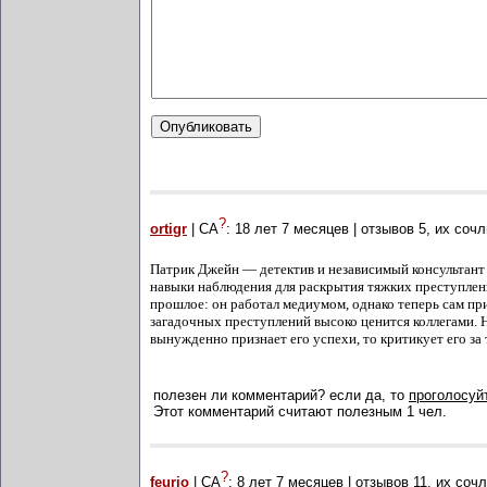
?
ortigr
| СА
:
18 лет 7 месяцев
| отзывов
5
, их соч
Патрик Джейн — детектив и независимый консультант 
навыки наблюдения для раскрытия тяжких преступлени
прошлое: он работал медиумом, однако теперь сам пр
загадочных преступлений высоко ценится коллегами. Н
вынужденно признает его успехи, то критикует его за 
полезен ли комментарий? если да, то
проголосуйт
Этот комментарий считают полезным 1 чел.
?
feurio
| СА
:
8 лет 7 месяцев
| отзывов
11
, их соч