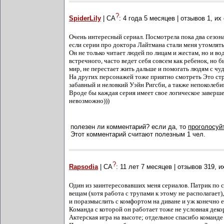
?
SpiderLily
| СА
:
4 года 5 месяцев
| отзывов
1
, их
Очень интересный сериал. Посмотрела пока два сезона 
если серии про доктора Лайтмана стали меня утомлять
Он не только читает людей по лицам и жестам, но и в
встречного, часто ведет себя совсем как ребенок, но
мир, не перестает жить дальше и помогать людям с чу
На других персонажей тоже приятно смотреть Это стр
забавный и неловкий Уэйн Ригсби, а также непоколеб
Вроде бы каждая серия имеет свое логическое завершен
невозможно)))
полезен ли комментарий? если да, то
проголосуйт
Этот комментарий считают полезным 1 чел.
?
Rapsodia
| СА
:
11 лет 7 месяцев
| отзывов
319
, 
Один из заинтересовавших меня сериалов. Патрик по 
вещам (хотя работа с трупами к этому не располагает)
и поразмыслить с комфортом на диване и уж конечно е
Команда с которой он работает тоже не условная дек
Актерская игра на высоте; отдельное спасибо команде