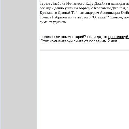
Тереза Лисбон? Или вместо КД у Джейна и команды поя
все идеи давно ушли на борьбу с Кровавым Джоном, а з
Кровавого Джона? Тайным лидером Ассоциации Блейк
Томаса Гэбриэла из четвертого "Орешка"? Словом, поля
сумеют удивить.
полезен ли комментарий? если да, то
проголосуйт
Этот комментарий считают полезным 2 чел.