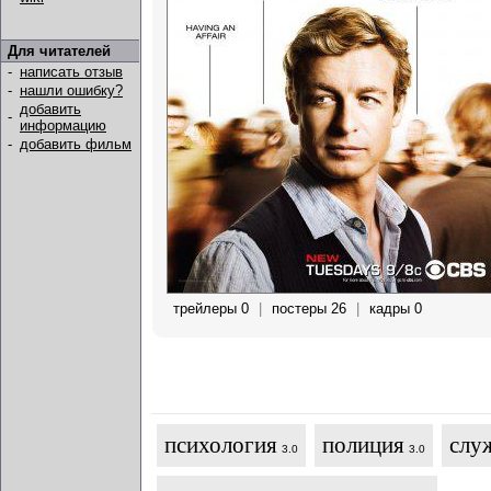
Для читателей
-
написать отзыв
-
нашли ошибку?
добавить
-
информацию
-
добавить фильм
трейлеры 0
|
постеры 26
|
кадры 0
психология
полиция
слу
3.0
3.0