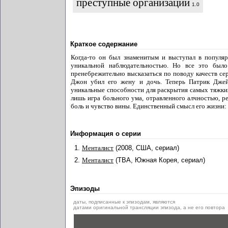
преступные организации
1.0
Краткое содержание
Когда-то он был знаменитым и выступал в популяр
уникальной наблюдательностью. Но все это был
пренебрежительно высказаться по поводу качеств с
Джон убил его жену и дочь. Теперь Патрик Джей
уникальные способности для раскрытия самых тяжких
лишь игра больного ума, отравленного алчностью, р
боль и чувство вины. Единственный смысл его жизни: н
Информация о серии
1.
Менталист
(2008, США, сериал)
2.
Менталист
(TBA, Южная Корея, сериал)
Эпизоды
даты, подписанные к эпизодам, являются
датами оригинальной трансляции эпизода, а не его повтора