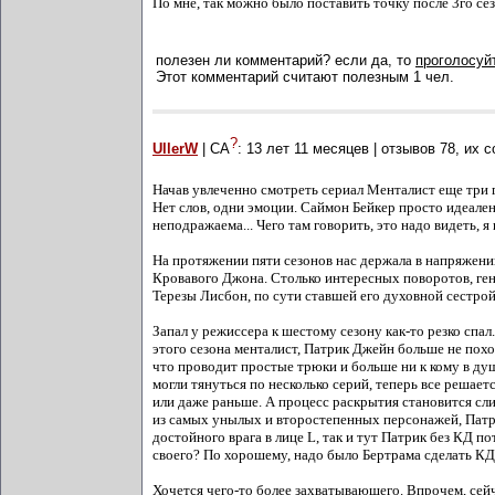
По мне, так можно было поставить точку после 3го се
полезен ли комментарий? если да, то
проголосуйт
Этот комментарий считают полезным 1 чел.
?
UllerW
| СА
:
13 лет 11 месяцев
| отзывов
78
, их 
Начав увлеченно смотреть сериал Менталист еще три г
Нет слов, одни эмоции. Саймон Бейкер просто идеален
неподражаема... Чего там говорить, это надо видеть, я
На протяжении пяти сезонов нас держала в напряжении
Кровавого Джона. Столько интересных поворотов, ген
Терезы Лисбон, по сути ставшей его духовной сестрой
Запал у режиссера к шестому сезону как-то резко спал.
этого сезона менталист, Патрик Джейн больше не похо
что проводит простые трюки и больше ни к кому в душ
могли тянуться по несколько серий, теперь все решаетс
или даже раньше. А процесс раскрытия становится сл
из самых унылых и второстепенных персонажей, Патрик
достойного врага в лице L, так и тут Патрик без КД п
своего? По хорошему, надо было Бертрама сделать КД, 
Хочется чего-то более захватывающего. Впрочем, сейча