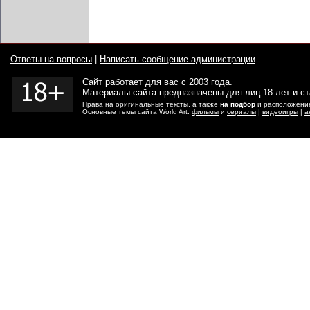
Ответы на вопросы
|
Написать сообщение администрации
Сайт работает для вас с 2003 года.
Материалы сайта предназначены для лиц 18 лет и с
Права на оригинальные тексты, а также
на подбор
и расположение
Основные темы сайта World Art:
фильмы
и
сериалы
|
видеоигры
|
а