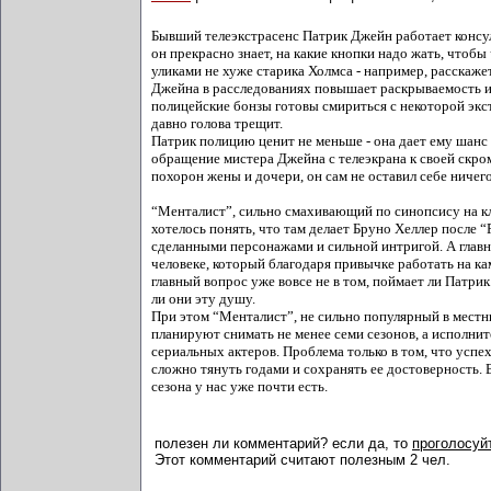
Бывший телеэкстрасенс Патрик Джейн работает консул
он прекрасно знает, на какие кнопки надо жать, чтоб
уликами не хуже старика Холмса - например, расскажет
Джейна в расследованиях повышает раскрываемость и с
полицейские бонзы готовы смириться с некоторой экст
давно голова трещит.
Патрик полицию ценит не меньше - она дает ему шанс
обращение мистера Джейна с телеэкрана к своей скром
похорон жены и дочери, он сам не оставил себе ничег
“Менталист”, сильно смахивающий по синопсису на кло
хотелось понять, что там делает Бруно Хеллер после 
сделанными персонажами и сильной интригой. А главн
человеке, который благодаря привычке работать на кам
главный вопрос уже вовсе не в том, поймает ли Патрик 
ли они эту душу.
При этом “Менталист”, не сильно популярный в местн
планируют снимать не менее семи сезонов, а исполни
сериальных актеров. Проблема только в том, что успе
сложно тянуть годами и сохранять ее достоверность. 
сезона у нас уже почти есть.
полезен ли комментарий? если да, то
проголосуйт
Этот комментарий считают полезным 2 чел.