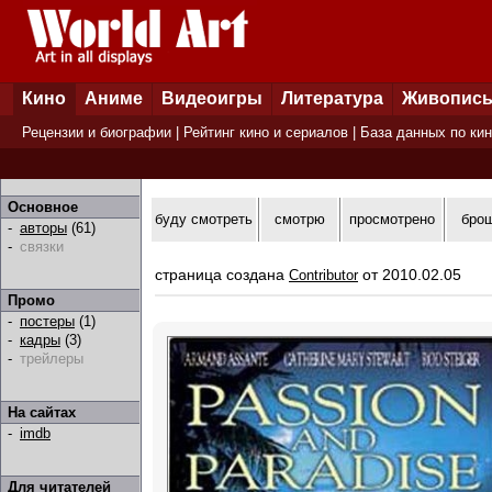
Кино
Аниме
Видеоигры
Литература
Живопис
Рецензии и биографии
|
Рейтинг кино и сериалов
|
База данных по ки
Основное
буду смотреть
смотрю
просмотрено
бро
-
авторы
(61)
-
связки
страница создана
от 2010.02.05
Contributor
Промо
-
постеры
(1)
-
кадры
(3)
-
трейлеры
На сайтах
-
imdb
Для читателей