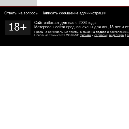
Ответы на вопросы
|
Написать сообщение администрации
Сайт работает для вас с 2003 года.
Материалы сайта предназначены для лиц 18 лет и с
Права на оригинальные тексты, а также
на подбор
и расположение
Основные темы сайта World Art:
фильмы
и
сериалы
|
видеоигры
|
а