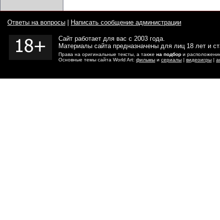
Ответы на вопросы
|
Написать сообщение администрации
Сайт работает для вас с 2003 года.
Материалы сайта предназначены для лиц 18 лет и с
Права на оригинальные тексты, а также
на подбор
и расположение
Основные темы сайта World Art:
фильмы
и
сериалы
|
видеоигры
|
а