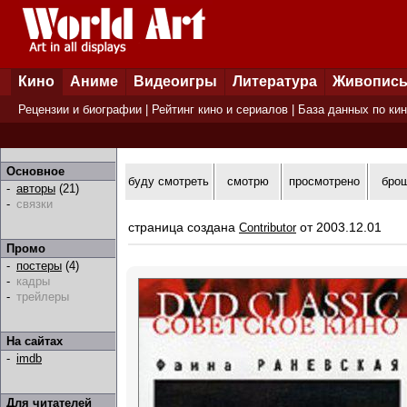
Кино
Аниме
Видеоигры
Литература
Живопис
Рецензии и биографии
|
Рейтинг кино и сериалов
|
База данных по ки
Основное
буду смотреть
смотрю
просмотрено
бро
-
авторы
(21)
-
связки
страница создана
от 2003.12.01
Contributor
Промо
-
постеры
(4)
-
кадры
-
трейлеры
На сайтах
-
imdb
Для читателей