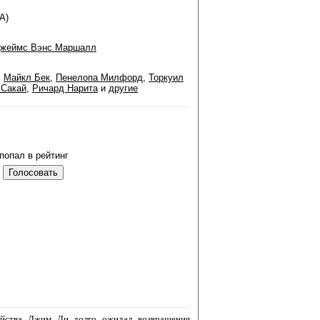
А)
жеймс Вэнс Маршалл
,
Майкл Бек
,
Пенелопа Милфорд
,
Торкуил
 Сакай
,
Ричард Нарита
и
другие
попал в рейтинг
ейства Джим Ли долго ожидал возвращения