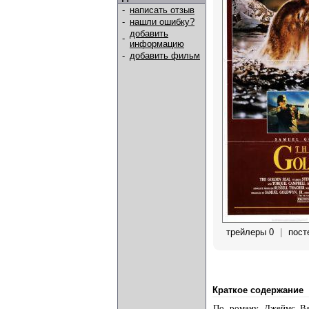
-
написать отзыв
-
нашли ошибку?
добавить
-
информацию
-
добавить фильм
трейлеры 0
|
пост
Краткое содержание
По роману Джеймс Ван