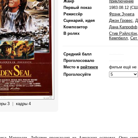
Жанр
приключение
Первый показ
1983.08.12 (СШ
Режиссёр
Фрэнк Зунига
Сценарий, идея
Джон Гровес
,
Д
Композитор
Дана Капрофф
В ролях
Стив Рэйлсбэк
Кемпбелл
,
Сет
Средний балл
------------
Проголосовало
------------
Место в
рейтинге
фильм ещё не 
Проголосуйте
еры 3
|
кадры 4
са Маршалла. Действие происходит на Алеутских островах. Отец сем