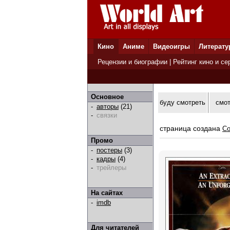
Кино
Аниме
Видеоигры
Литерату
Рецензии и биографии
|
Рейтинг кино и се
Основное
буду смотреть
смо
-
авторы
(21)
-
связки
страница создана
Co
Промо
-
постеры
(3)
-
кадры
(4)
-
трейлеры
На сайтах
-
imdb
Для читателей