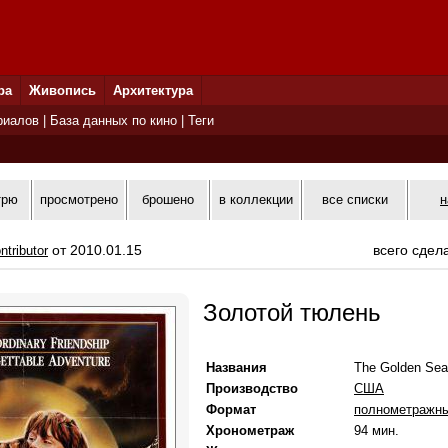
ра
Живопись
Архитектура
риалов
|
База данных по кино
|
Теги
трю
просмотрено
брошено
в коллекции
все списки
н
от 2010.01.15
всего сдел
ntributor
Золотой тюлень
Названия
The Golden Sea
Производство
США
Формат
полнометражн
Хронометраж
94 мин.