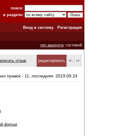
поиск:
в разделе:
Вход в систему
Регистрация
тип аккаунта
: гостевой
аписать отзыв
редактировать
<-
->
ано правок - 11, последняя: 2019.09.24
l
ый фильм