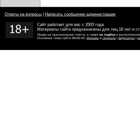
Ответы на вопросы
|
Написать сообщение администрации
Сайт работает для вас с 2003 года.
Материалы сайта предназначены для лиц 18 лет и с
Права на оригинальные тексты, а также
на подбор
и расположение
Основные темы сайта World Art:
фильмы
и
сериалы
|
видеоигры
|
а