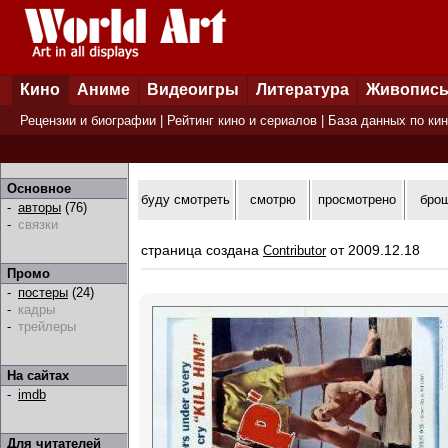
Кино
Аниме
Видеоигры
Литература
Живопис
Рецензии и биографии
|
Рейтинг кино и сериалов
|
База данных по ки
Основное
буду смотреть
смотрю
просмотрено
бро
-
авторы
(76)
-
связки
страница создана
от 2009.12.18
Contributor
Промо
-
постеры
(24)
-
кадры
-
трейлеры
На сайтах
-
imdb
Для читателей