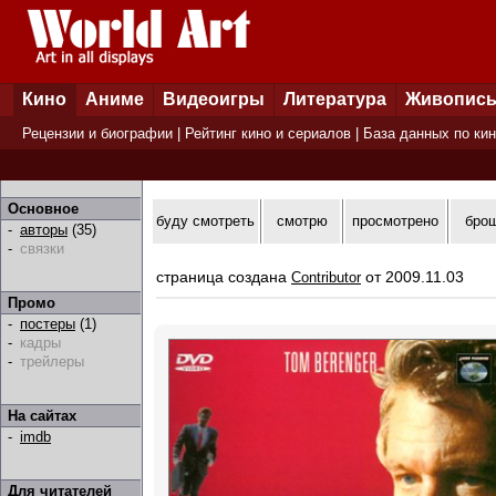
Кино
Аниме
Видеоигры
Литература
Живопис
Рецензии и биографии
|
Рейтинг кино и сериалов
|
База данных по ки
Основное
буду смотреть
смотрю
просмотрено
бро
-
авторы
(35)
-
связки
страница создана
от 2009.11.03
Contributor
Промо
-
постеры
(1)
-
кадры
-
трейлеры
На сайтах
-
imdb
Для читателей