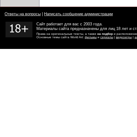
Ответы на вопросы
|
Написать сообщение администрации
Сайт работает для вас с 2003 года.
Материалы сайта предназначены для лиц 18 лет и с
Права на оригинальные тексты, а также
на подбор
и расположение
Основные темы сайта World Art:
фильмы
и
сериалы
|
видеоигры
|
а