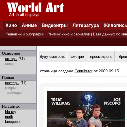
Кино
Аниме
Видеоигры
Литература
Живопис
Рецензии и биографии
|
Рейтинг кино и сериалов
|
База данных по ки
Основное
буду смотреть
смотрю
просмотрено
бро
-
авторы
(51)
-
связки
страница создана
от 2009.09.15
Contributor
Промо
-
постеры
(11)
-
кадры
-
трейлеры
На сайтах
-
blu-ray
-
imdb
-
kinopoisk