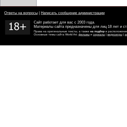
Ответы на вопросы
|
Написать сообщение администрации
Сайт работает для вас с 2003 года.
Материалы сайта предназначены для лиц 18 лет и с
Права на оригинальные тексты, а также
на подбор
и расположение
Основные темы сайта World Art:
фильмы
и
сериалы
|
видеоигры
|
а