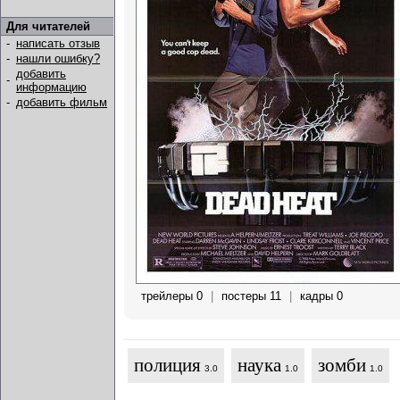
Для читателей
-
написать отзыв
-
нашли ошибку?
добавить
-
информацию
-
добавить фильм
трейлеры 0
|
постеры 11
|
кадры 0
полиция
наука
зомби
3.0
1.0
1.0