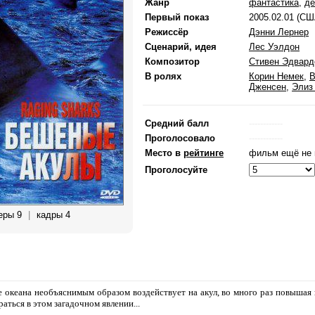
Жанр
фантастика
,
де
Первый показ
2005.02.01 (СШ
Режиссёр
Дэнни Лернер
Сценарий, идея
Лес Уэлдон
Композитор
Стивен Эдвард
В ролях
Корин Немек
,
В
Дженсен
,
Элиз
Средний балл
------------
Проголосовало
------------
Место в
рейтинге
фильм ещё не 
Проголосуйте
еры 9
|
кадры 4
 океана необъяснимым образом воздействует на акул, во много раз повышая 
аться в этом загадочном явлении...