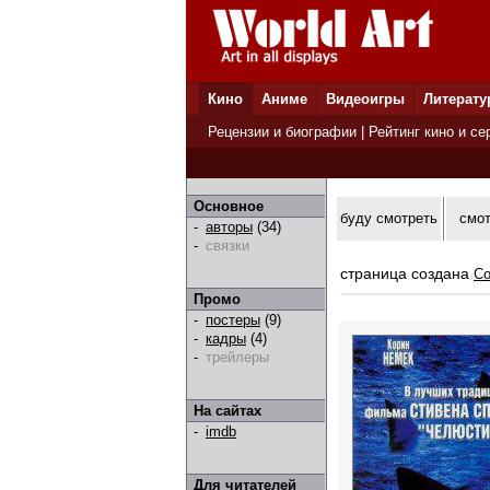
Кино
Аниме
Видеоигры
Литерату
Рецензии и биографии
|
Рейтинг кино и се
Основное
буду смотреть
смо
-
авторы
(34)
-
связки
страница создана
Co
Промо
-
постеры
(9)
-
кадры
(4)
-
трейлеры
На сайтах
-
imdb
Для читателей