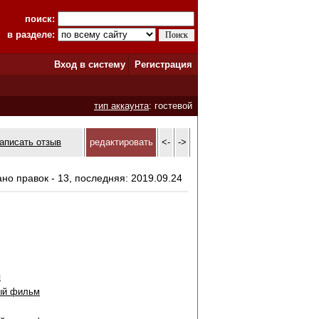
поиск:
в разделе:
Вход в систему
Регистрация
тип аккаунта
: гостевой
аписать отзыв
редактировать
<-
->
ано правок - 13, последняя: 2019.09.24
я
ый фильм