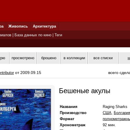
ра
Живопись
Архитектура
риалов
|
База данных по кино
|
Теги
трю
просмотрено
брошено
в коллекции
все списки
н
от 2009.09.15
всего сдел
ntributor
Бешеные акулы
Названия
Raging Sharks
Производство
США
,
Болгари
Формат
полнометражн
Хронометраж
92 мин.