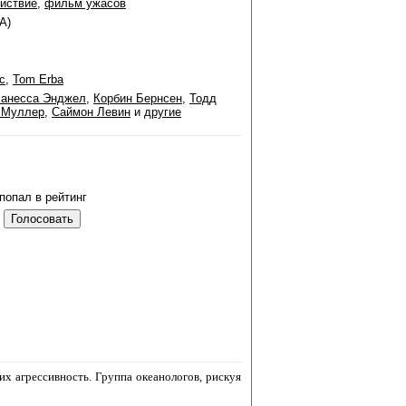
йствие
,
фильм ужасов
А)
с
,
Tom Erba
анесса Энджел
,
Корбин Бернсен
,
Тодд
 Муллер
,
Саймон Левин
и
другие
попал в рейтинг
их агрессивность. Группа океанологов, рискуя