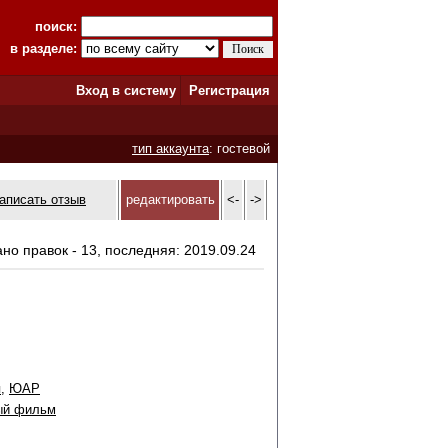
поиск:
в разделе:
Вход в систему
Регистрация
тип аккаунта
: гостевой
аписать отзыв
редактировать
<-
->
ано правок - 13, последняя: 2019.09.24
я
,
ЮАР
ый фильм