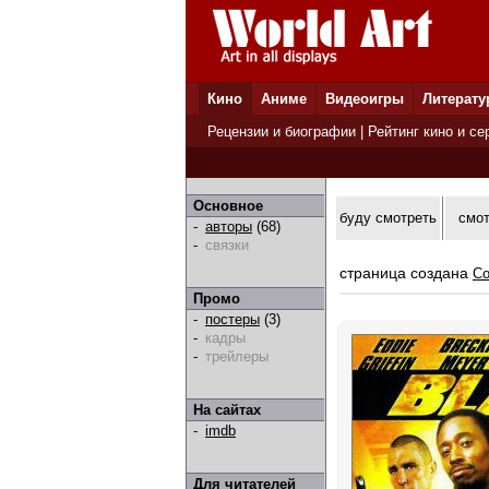
Кино
Аниме
Видеоигры
Литерату
Рецензии и биографии
|
Рейтинг кино и се
Основное
буду смотреть
смо
-
авторы
(68)
-
связки
страница создана
Co
Промо
-
постеры
(3)
-
кадры
-
трейлеры
На сайтах
-
imdb
Для читателей