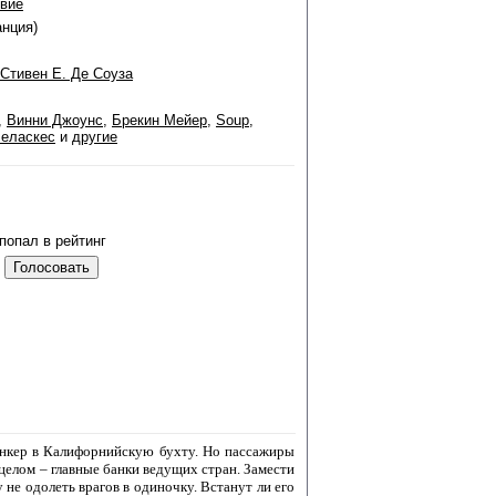
вие
анция)
Стивен Е. Де Соуза
,
Винни Джоунс
,
Брекин Мейер
,
Soup
,
еласкес
и
другие
попал в рейтинг
танкер в Калифорнийскую бухту. Но пассажиры
ицелом – главные банки ведущих стран. Замести
е одолеть врагов в одиночку. Встанут ли его