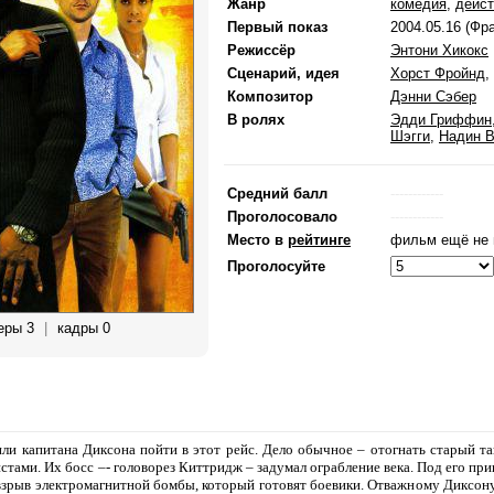
Жанр
комедия
,
дейст
Первый показ
2004.05.16 (Фр
Режиссёр
Энтони Хикокс
Сценарий, идея
Хорст Фройнд
,
Композитор
Дэнни Сэбер
В ролях
Эдди Гриффин
Шэгги
,
Надин В
Средний балл
------------
Проголосовало
------------
Место в
рейтинге
фильм ещё не 
Проголосуйте
еры 3
|
кадры 0
или капитана Диксона пойти в этот рейс. Дело обычное – отогнать старый 
стами. Их босс –- головорез Киттридж – задумал ограбление века. Под его пр
рыв электромагнитной бомбы, который готовят боевики. Отважному Диксону н