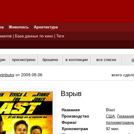
ра
Живопись
Архитектура
риалов
|
База данных по кино
|
Теги
трю
просмотрено
брошено
в коллекции
все списки
н
от 2009.08.06
всего сдел
ntributor
Взрыв
Названия
Blast
Производство
США
,
Германи
Формат
полнометражн
Хронометраж
92 мин.