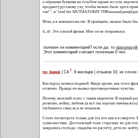
а чёрными буквами на голубом экране из села, вероятне
продают) русскому уху, чтобы можно было здесь приво
так! ", и "read the MUTHA FUKIN' THRaaaaaaбдыщб
Итак, я в замешательстве. В принципе, можно было бы, 
tl, dr: Это плохой фильм. Мне он не понравился.
полезен ли комментарий? если да, то
проголосуйт
Этот комментарий считают полезным 0 чел.
?
no_kawai
| СА
:
9 месяцев
| отзывов
10
, их сочли
Кислород затянул подачей. Нигде кроме, как этого фил
отлично. Правда он вызвал противоречивые чувства.
Почему женский голос с таким акцентом. В первый ра
религию, войну, любовь (а всё так хорошо начиналось)
глубинного смысла и не показали.
Стоит посмотреть только для тех кто как и я смертен
сумасшествие. Достоевский тоже старушку не для это
зажрались господа: свадьбы по расчёту, дети по залёту