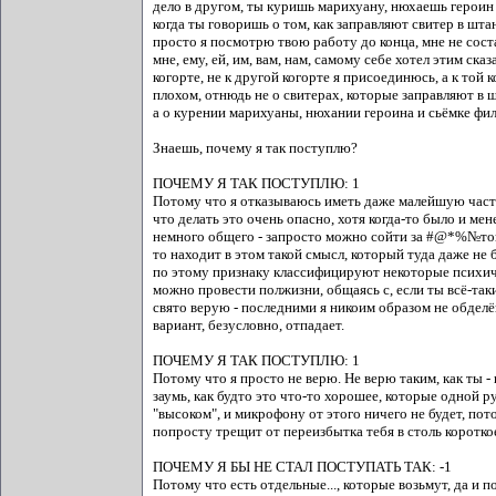
дело в другом, ты куришь марихуану, нюхаешь героин 
когда ты говоришь о том, как заправляют свитер в штан
просто я посмотрю твою работу до конца, мне не соста
мне, ему, ей, им, вам, нам, самому себе хотел этим ска
когорте, не к другой когорте я присоединюсь, а к той к
плохом, отнюдь не о свитерах, которые заправляют в шт
а о курении марихуаны, нюхании героина и сьёмке филь
Знаешь, почему я так поступлю?
ПОЧЕМУ Я ТАК ПОСТУПЛЮ: 1
Потому что я отказываюсь иметь даже малейшую часть
что делать это очень опасно, хотя когда-то было и мен
немного общего - запросто можно сойти за #@*%№того,
то находит в этом такой смысл, который туда даже не б
по этому признаку классифицируют некоторые психиче
можно провести полжизни, общаясь с, если ты всё-таки 
свято верую - последними я никоим образом не обделён
вариант, безусловно, отпадает.
ПОЧЕМУ Я ТАК ПОСТУПЛЮ: 1
Потому что я просто не верю. Не верю таким, как т
заумь, как будто это что-то хорошее, которые одной р
"высоком", и микрофону от этого ничего не будет, пото
попросту трещит от переизбытка тебя в столь коротко
ПОЧЕМУ Я БЫ НЕ СТАЛ ПОСТУПАТЬ ТАК: -1
Потому что есть отдельные..., которые возьмут, да и п