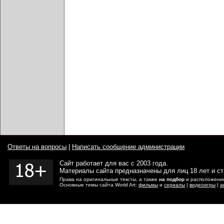
Ответы на вопросы
|
Написать сообщение администрации
Сайт работает для вас с 2003 года.
Материалы сайта предназначены для лиц 18 лет и с
Права на оригинальные тексты, а также
на подбор
и расположение
Основные темы сайта World Art:
фильмы
и
сериалы
|
видеоигры
|
а