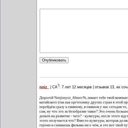
?
noiz_
| СА
:
7 лет 12 месяцев
| отзывов
13
, их со
Дорогой %rejissyor_filmov%, пишет тебе твой компьют
китайского (так как оргтехнику других стран в этой п
перейдём сразу к главному, в главном у нас сегодня т
сам, ну что это за безобразие такое? Это очень большо
деньги на развитие - чего? - культуры, после этого ид
этого получается что? Вместо культуры, которая долж
героин и снимаешь фильмы ни о чём, и это вот твой пу