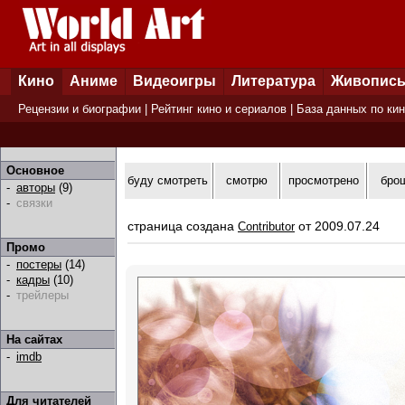
Кино
Аниме
Видеоигры
Литература
Живопис
Рецензии и биографии
|
Рейтинг кино и сериалов
|
База данных по ки
Основное
буду смотреть
смотрю
просмотрено
бро
-
авторы
(9)
-
связки
страница создана
от 2009.07.24
Contributor
Промо
-
постеры
(14)
-
кадры
(10)
-
трейлеры
На сайтах
-
imdb
Для читателей