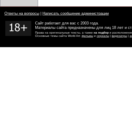
Ответы на вопросы
|
Написать сообщение администрации
Сайт работает для вас с 2003 года.
Материалы сайта предназначены для лиц 18 лет и с
Права на оригинальные тексты, а также
на подбор
и расположение
Основные темы сайта World Art:
фильмы
и
сериалы
|
видеоигры
|
а