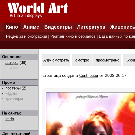
Кино
Аниме
Видеоигры
Литература
Живопис
Рецензии и биографии
|
Рейтинг кино и сериалов
|
База данных по ки
Основное
буду смотреть
смотрю
просмотрено
бро
-
авторы
(38)
-
связки
страница создана
от 2009.06.17
Contributor
Промо
-
постеры
(2)
-
кадры
-
трейлеры
На сайтах
-
imdb
Для читателей