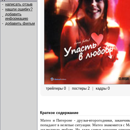
-
написать отзыв
-
нашли ошибку?
добавить
-
информацию
-
добавить фильм
трейлеры 0
|
постеры 2
|
кадры 0
Краткое содержание
Матео и Питероне - друзья-второгодники, заканчи
попадают в нелепые ситуации. Матео знакомится с Ма
захлестнула любовь. Но даже самые хорошие отнош