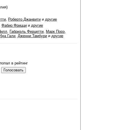
алия)
тти
,
Роберто Джанвити
и
другие
,
Фабио Фрицци
и
другие
Нилл
,
Габриэль Ферцетти
,
Марк Порэ
,
Ида Гали
,
Дженни Тамбури
и
другие
попал в рейтинг