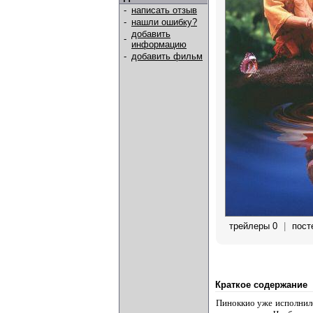
-
написать отзыв
-
нашли ошибку?
добавить
-
информацию
-
добавить фильм
трейлеры 0
|
пост
Краткое содержание
Пиноккио уже исполнило