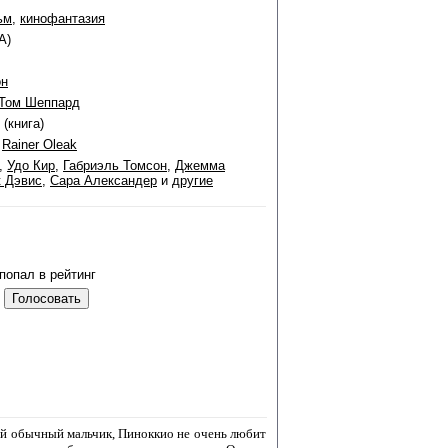
ьм
,
кинофантазия
А)
он
Том Шеппард
(книга)
,
Rainer Oleak
,
Удо Кир
,
Габриэль Томсон
,
Джемма
к Дэвис
,
Сара Александер
и
другие
попал в рейтинг
мый обычный мальчик, Пиноккио не очень любит