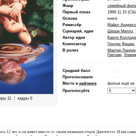
Жанр
семейный фил
Первый показ
1999.11.15 (СШ
Основа
книга
Режиссёр
Майкл Андерс
Сценарий, идея
Шерри Миллз
,
Автор идеи
Карло Коллоди
Композитор
Гюнтер Фишер
В ролях
Мартин Ландау
Грегори
,
Уорви
Средний балл
------------
Проголосовало
------------
Место в
рейтинге
фильм ещё не 
Проголосуйте
еры 11
|
кадры 0
сь 12 лет, и он живет вместе со своим названым отцом Джеппетто. И как са