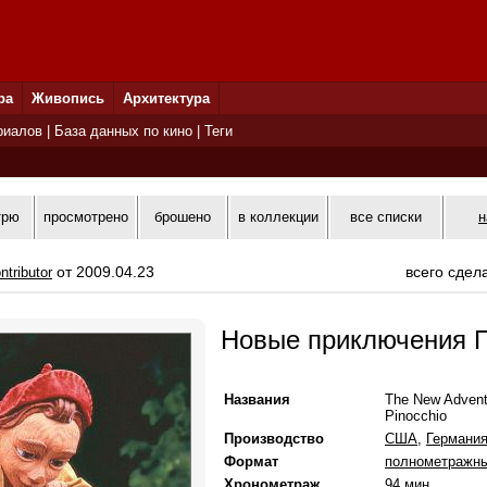
ра
Живопись
Архитектура
риалов
|
База данных по кино
|
Теги
трю
просмотрено
брошено
в коллекции
все списки
н
от 2009.04.23
всего сдел
ntributor
Новые приключения 
Названия
The New Adventu
Pinocchio
Производство
США
,
Германи
Формат
полнометражн
Хронометраж
94 мин.