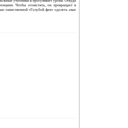
кольные учебники и прогуливает уроки. Откуда
ренцини. Чтобы отомстить, он превращает в
щью таинственной «Голубой феи» одолеть злые