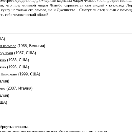
смотреть бродячий цирк «Черный карнавал мадам Фламбо», он продает свои ш
ь, что под личиной мадам Фламбо скрывается сам злодей - кукловод Ло
уклу не только его самого, но и Джеппетто... Смогут ли отец и сын с помо
уть себе человеческий облик?
ША)
м космосе
(1965, Бельгия)
ор ночи
(1987, США)
кио
(1988, США)
кио
(1996, США)
 Пиноккио
(1999, США)
алия)
кио
(2007, Италия)
алия)
США)
звёрнутые отзывы.
ответом другому пользователю или обсуждением другого отзыва.