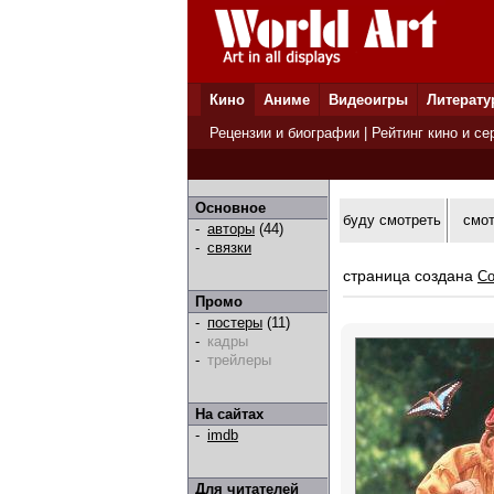
Кино
Аниме
Видеоигры
Литерату
Рецензии и биографии
|
Рейтинг кино и се
Основное
буду смотреть
смо
-
авторы
(44)
-
связки
страница создана
Co
Промо
-
постеры
(11)
-
кадры
-
трейлеры
На сайтах
-
imdb
Для читателей