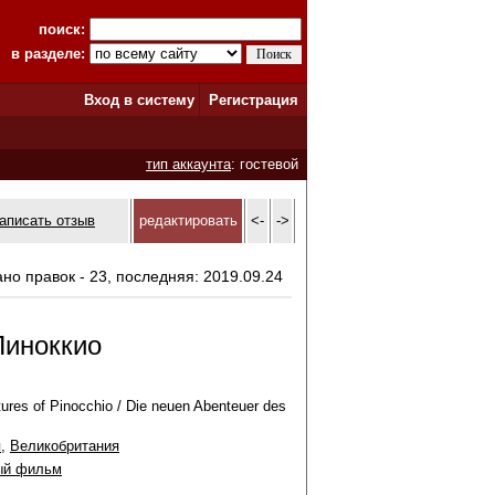
поиск:
в разделе:
Вход в систему
Регистрация
тип аккаунта
: гостевой
аписать отзыв
редактировать
<-
->
ано правок - 23, последняя: 2019.09.24
Пиноккио
res of Pinocchio / Die neuen Abenteuer des
я
,
Великобритания
ый фильм