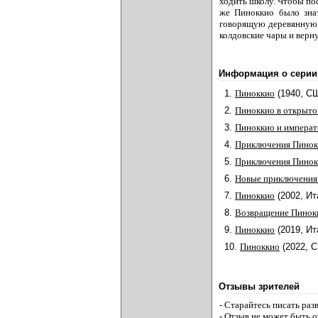
ходить школу. Чтобы по
же Пиноккио было знат
говорящую деревянную к
колдовские чары и верн
Информация о серии
1.
Пиноккио
(1940, С
2.
Пиноккио в открыто
3.
Пиноккио и императ
4.
Приключения Пинок
5.
Приключения Пинок
6.
Новые приключения
7.
Пиноккио
(2002, Ит
8.
Возвращение Пинок
9.
Пиноккио
(2019, Ит
10.
Пиноккио
(2022, 
Отзывы зрителей
- Старайтесь писать ра
- Отзыв не может быть 