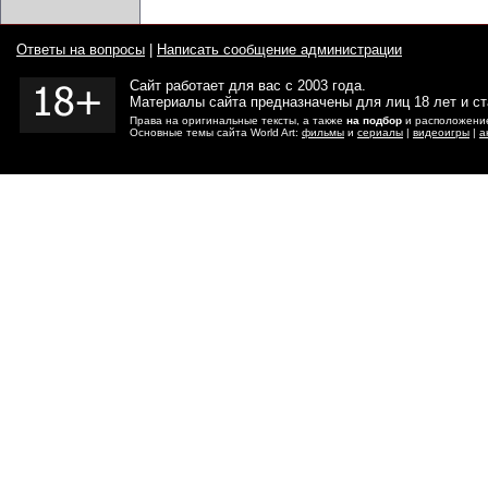
Ответы на вопросы
|
Написать сообщение администрации
Сайт работает для вас с 2003 года.
Материалы сайта предназначены для лиц 18 лет и с
Права на оригинальные тексты, а также
на подбор
и расположение
Основные темы сайта World Art:
фильмы
и
сериалы
|
видеоигры
|
а