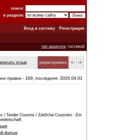
поиск:
в разделе:
Вход в систему
Регистрация
тип аккаунта
: гостевой
аписать отзыв
редактировать
<-
->
ано правок - 169, последняя: 2025.04.01
s / Tender Cousins / Zärtliche Cousinen - Ein
eidenschaft
нция
ый фильм