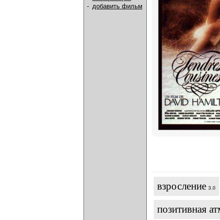
-
добавить фильм
взросление
3.0
позитивная а