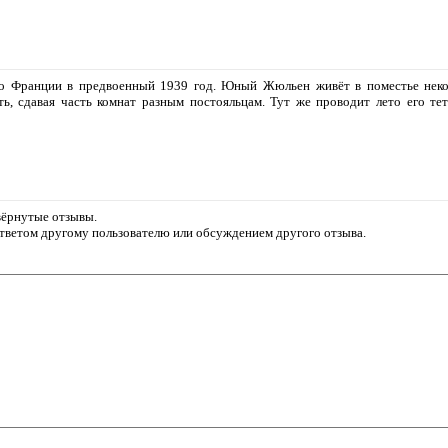
о Франции в предвоенный 1939 год. Юный Жюльен живёт в поместье неког
ь, сдавая часть комнат разным постояльцам. Тут же проводит лето его т
звёрнутые отзывы.
ответом другому пользователю или обсуждением другого отзыва.