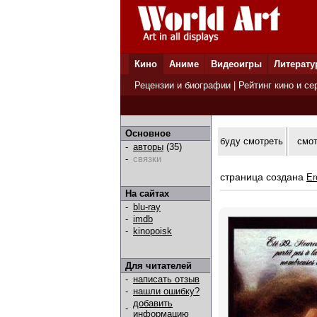
Кино
Аниме
Видеоигры
Литерату
Рецензии и биографии
|
Рейтинг кино и се
Основное
буду смотреть
смо
-
авторы
(35)
-
связки
страница создана
Er
На сайтах
-
blu-ray
-
imdb
-
kinopoisk
Для читателей
-
написать отзыв
-
нашли ошибку?
добавить
-
информацию