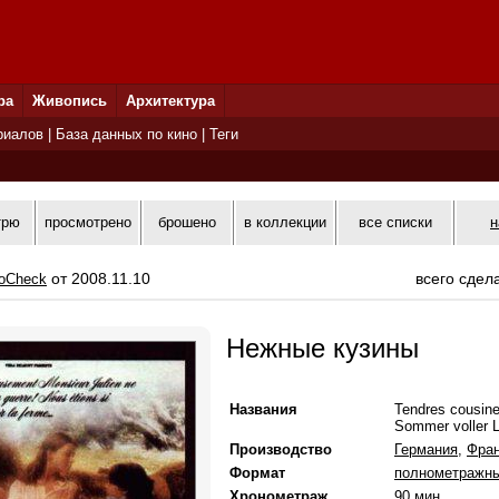
ра
Живопись
Архитектура
риалов
|
База данных по кино
|
Теги
трю
просмотрено
брошено
в коллекции
все списки
н
от 2008.11.10
всего сдел
oCheck
Нежные кузины
Названия
Tendres cousine
Sommer voller L
Производство
Германия
,
Фра
Формат
полнометражн
Хронометраж
90 мин.