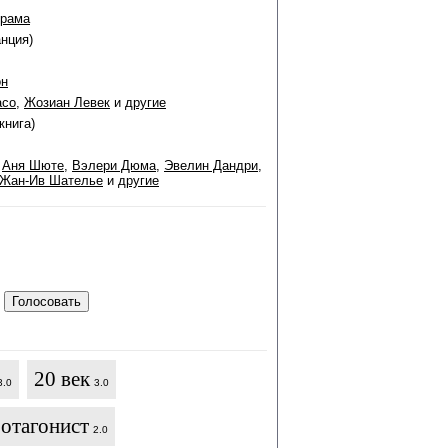
рама
анция)
он
асо
,
Жозиан Левек
и
другие
книга)
,
Аня Шюте
,
Вэлери Дюма
,
Эвелин Дандри
,
Жан-Ив Шателье
и
другие
20 век
3.0
3.0
отагонист
2.0