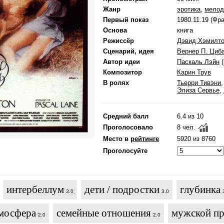
Жанр
эротика
,
мелод
Первый показ
1980.11.19 (Фр
Основа
книга
Режиссёр
Дэвид Хэмилт
Сценарий, идея
Вернер П. Циб
Автор идеи
Паскаль Лэйн
(
Композитор
Карин Трув
В ролях
Тьерри Тивэни
Элиза Сервье
,
Средний балл
6.4 из 10
Проголосовало
8 чел.
Место в
рейтинге
5920 из 8760
Проголосуйте
интербеллум
дети / подростки
глубинка
3.0
3.0
тмосфера
семейные отношения
мужской пр
2.0
2.0