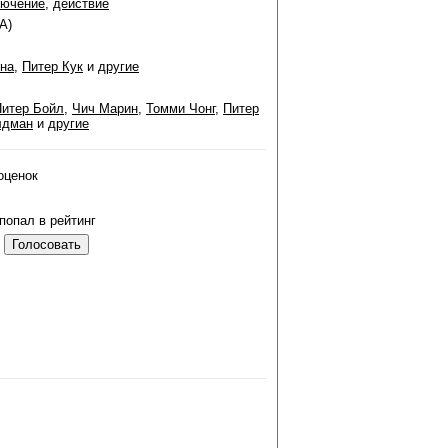
лючение
,
действие
А)
на
,
Питер Кук
и
другие
Питер Бойл
,
Чич Марин
,
Томми Чонг
,
Питер
лдман
и
другие
оценок
попал в рейтинг