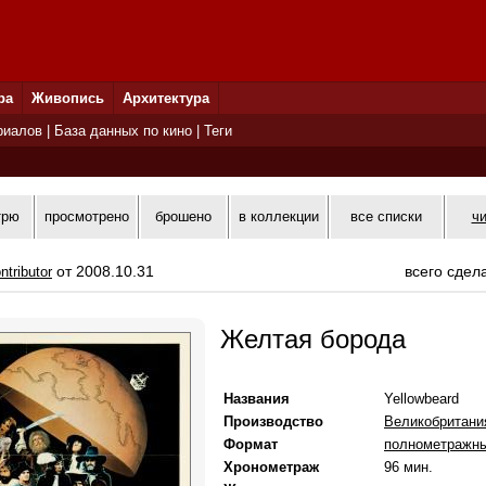
ра
Живопись
Архитектура
риалов
|
База данных по кино
|
Теги
трю
просмотрено
брошено
в коллекции
все списки
ч
от 2008.10.31
всего сдел
ntributor
Желтая борода
Названия
Yellowbeard
Производство
Великобритани
Формат
полнометражн
Хронометраж
96 мин.