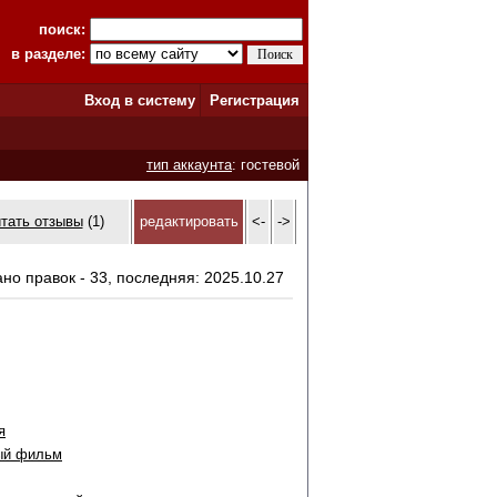
поиск:
в разделе:
Вход в систему
Регистрация
тип аккаунта
: гостевой
итать отзывы
(1)
редактировать
<-
->
ано правок - 33, последняя: 2025.10.27
я
ый фильм