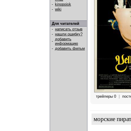
-
kinopoisk
-
wiki
Для читателей
-
написать отзыв
-
нашли ошибку?
добавить
-
информацию
-
добавить фильм
трейлеры 0
|
пост
морские пира