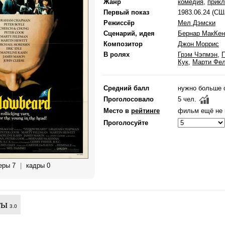
Жанр
комедия
,
прик
Первый показ
1983.06.24 (СШ
Режиссёр
Мел Дэмски
Сценарий, идея
Бернар МакКен
Композитор
Джон Моррис
В ролях
Грэм Чэпмэн
,
Кук
,
Марти Фе
Средний балл
нужно больше 
Проголосовало
5 чел.
Место в
рейтинге
фильм ещё не 
Проголосуйте
еры 7
|
кадры 0
ты
3.0