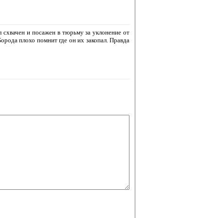
л схвачен и посажен в тюрьму за уклонение от
Борода плохо помнит где он их закопал. Правда