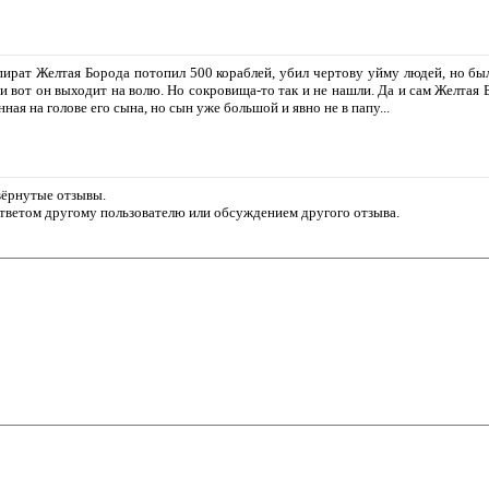
 пират Желтая Борода потопил 500 кораблей, убил чертову уйму людей, но бы
и вот он выходит на волю. Но сокровища-то так и не нашли. Да и сам Желтая 
ная на голове его сына, но сын уже большой и явно не в папу...
звёрнутые отзывы.
ответом другому пользователю или обсуждением другого отзыва.