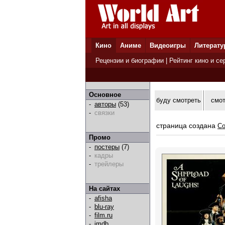
Кино
Аниме
Видеоигры
Литерату
Рецензии и биографии
|
Рейтинг кино и се
Основное
буду смотреть
смо
-
авторы
(53)
-
связки
страница создана
Co
Промо
-
постеры
(7)
-
кадры
-
трейлеры
На сайтах
-
afisha
-
blu-ray
-
film.ru
-
imdb