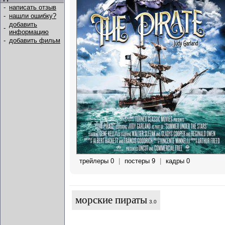
-
написать отзыв
-
нашли ошибку?
добавить
-
информацию
-
добавить фильм
трейлеры 0
|
постеры 9
|
кадры 0
морские пираты
3.0