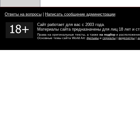
Ответы на вопросы
|
Написать сообщение администрации
Сайт работает для вас с 2003 года.
Материалы сайта предназначены для лиц 18 лет и с
Права на оригинальные тексты, а также
на подбор
и расположение
Основные темы сайта World Art:
фильмы
и
сериалы
|
видеоигры
|
а