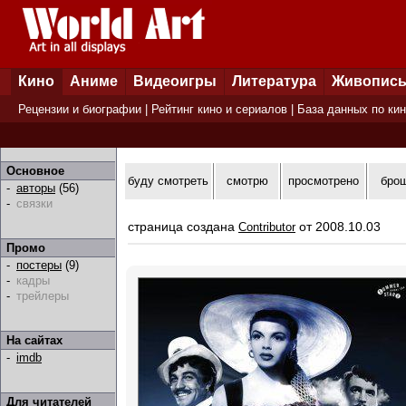
Кино
Аниме
Видеоигры
Литература
Живопис
Рецензии и биографии
|
Рейтинг кино и сериалов
|
База данных по ки
Основное
буду смотреть
смотрю
просмотрено
бро
-
авторы
(56)
-
связки
страница создана
от 2008.10.03
Contributor
Промо
-
постеры
(9)
-
кадры
-
трейлеры
На сайтах
-
imdb
Для читателей