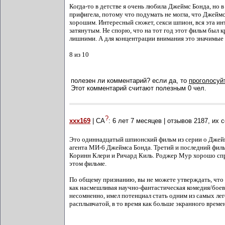
Когда-то в детстве я очень любила Джеймс Бонда, но в
прифигела, потому что подумать не могла, что Джеймс
хорошим. Интересный сюжет, секси шпион, вся эта инт
затянутым. Не спорю, что на тот год этот фильм был кр
лишними. А для концентрации внимания это значимые 
8 из 10
полезен ли комментарий? если да, то
проголосуйт
Этот комментарий считают полезным 0 чел.
?
xxx169
| СА
:
6 лет 7 месяцев
| отзывов
2187
, их 
Это одиннадцатый шпионский фильм из серии о Джейм
агента МИ-6 Джеймса Бонда. Третий и последний филь
Коринн Клери и Ричард Киль. Роджер Мур хорошо спра
этом фильме.
По общему признанию, вы не можете утверждать, что
как насмешливая научно-фантастическая комедия/боев
несомненно, имел потенциал стать одним из самых ле
расплывчатой, в то время как больше экранного врем