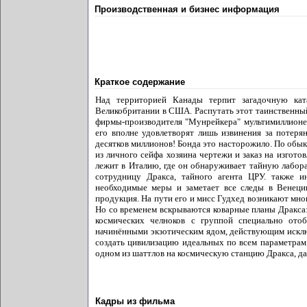
Производственная и бизнес информация
Краткое содержание
Над территорией Канады терпит загадочную кат
Великобритании в США. Распутать этот таинственный
фирмы-производителя "Мунрейкера" мультимиллионеру
его вполне удовлетворят лишь извинения за потерян
десятков миллионов! Бонда это насторожило. По обы
из личного сейфа хозяина чертежи и заказ на изгот
лежит в Италию, где он обнаруживает тайную лабор
сотрудницу Дракса, тайного агента ЦРУ. также 
необходимые меры и заметает все следы в Венеции
продукция. На пути его и мисс Гудхед возникают мно
Но со временем вскрываются коварные планы Дракса
космических челноков с группой специально от
начинёнными экзотическим ядом, действующим исключ
создать цивилизацию идеальных по всем параметрам
одном из шаттлов на космическую станцию Дракса, даб
Кадры из фильма