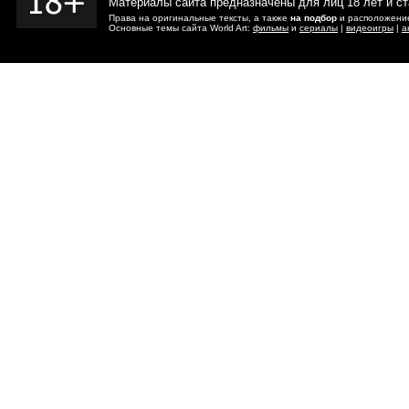
Материалы сайта предназначены для лиц 18 лет и с
Права на оригинальные тексты, а также
на подбор
и расположение
Основные темы сайта World Art:
фильмы
и
сериалы
|
видеоигры
|
а