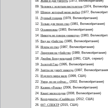
08.
Живи и дай умереть
(1973, Великобритания)
09.
Человек с золотым пистолетом
(1974, Великобр
10.
Шпион, который меня любил
(1977, Великобрит
11.
Лунный гонщик
(1979, Великобритания)
12.
Только для твоих глаз
(1981, Великобритания)
13.
Осьминожка
(1983, Великобритания)
14.
Никогда не говори «никогда»
(1983, Великобрит
15.
Вид на убийство
(1985, Великобритания)
16.
Искры из глаз
(1987, Великобритания)
17.
Лицензия на убийство
(1989, Великобритания)
18.
Джеймс Бонд-младший
(1991, США, сериал)
19.
Золотой Глаз
(1995, Великобритания)
20.
Завтра не умрёт никогда
(1997, Великобритания
21.
И целого мира мало
(1999, США)
22.
Умри, но не сейчас...
(2002, Великобритания)
23.
Казино «Рояль»
(2006, Великобритания)
24.
Квант милосердия
(2008, Великобритания)
25.
Координаты «Скайфолл»
(2012, США)
26.
007: СПЕКТР
(2015, США)