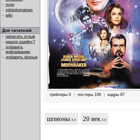
-
mojo
-
rottentomatoes
-
wiki
Для читателей
-
написать отзыв
-
нашли ошибку?
добавить
-
информацию
-
добавить фильм
трейлеры 0
|
постеры 109
|
кадры 87
шпионы
20 век
3.0
3.0