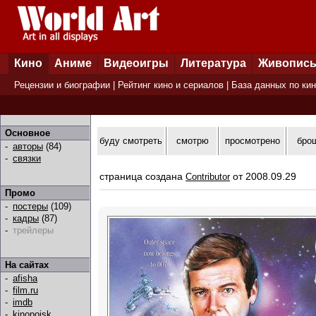
Кино
Аниме
Видеоигры
Литература
Живопис
Рецензии и биографии
|
Рейтинг кино и сериалов
|
База данных по ки
Основное
буду смотреть
смотрю
просмотрено
бро
-
авторы
(84)
-
связки
страница создана
от 2008.09.29
Contributor
Промо
-
постеры
(109)
-
кадры
(87)
-
трейлеры
На сайтах
-
afisha
-
film.ru
-
imdb
-
kinopoisk