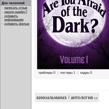
Для читателей
-
написать отзыв
-
нашли ошибку?
добавить
-
информацию
-
добавить фильм
трейлеры 0
|
постеры 1
|
кадры 0
киноальманах / антология
3.0