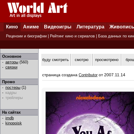
Кино
Аниме
Видеоигры
Литература
Живопис
Рецензии и биографии
|
Рейтинг кино и сериалов
|
База данных по ки
Основное
буду смотреть
смотрю
просмотрено
бро
-
авторы
(560)
-
связки
страница создана
от 2007.11.14
Contributor
Промо
-
постеры
(1)
-
кадры
-
трейлеры
На сайтах
-
imdb
-
kinopoisk