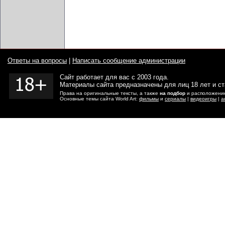
Ответы на вопросы
|
Написать сообщение администрации
Сайт работает для вас с 2003 года.
Материалы сайта предназначены для лиц 18 лет и с
Права на оригинальные тексты, а также
на подбор
и расположение
Основные темы сайта World Art:
фильмы
и
сериалы
|
видеоигры
|
а