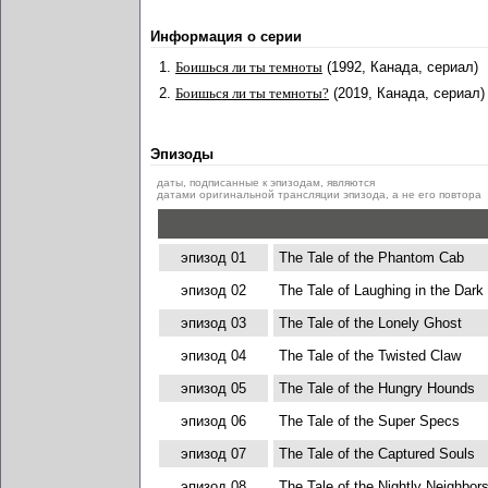
Информация о серии
1.
Боишься ли ты темноты
(1992, Канада, сериал)
2.
Боишься ли ты темноты?
(2019, Канада, сериал)
Эпизоды
даты, подписанные к эпизодам, являются
датами оригинальной трансляции эпизода, а не его повтора
эпизод 01
The Tale of the Phantom Cab
эпизод 02
The Tale of Laughing in the Dark
эпизод 03
The Tale of the Lonely Ghost
эпизод 04
The Tale of the Twisted Claw
эпизод 05
The Tale of the Hungry Hounds
эпизод 06
The Tale of the Super Specs
эпизод 07
The Tale of the Captured Souls
эпизод 08
The Tale of the Nightly Neighbor