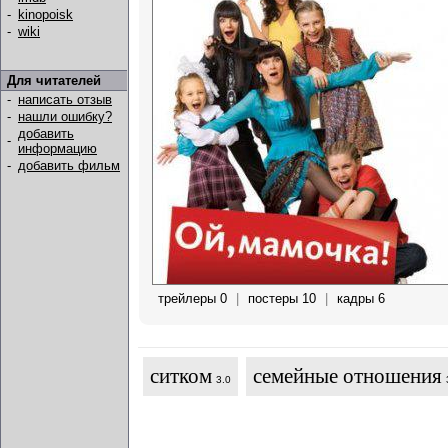
-
kinopoisk
-
wiki
Для читателей
-
написать отзыв
-
нашли ошибку?
добавить
-
информацию
-
добавить фильм
трейлеры 0
|
постеры 10
|
кадры 6
ситком
семейные отношения
3.0