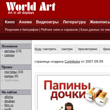
Кино
Аниме
Видеоигры
Литература
Живопис
Рецензии и биографии
|
Рейтинг кино и сериалов
|
База данных по ки
Основное
буду смотреть
смотрю
просмотрено
бро
-
авторы
(13)
-
связки
страница создана
от 2007.09.09
Contributor
Промо
-
постеры
(10)
-
кадры
(6)
-
трейлеры
На сайтах
-
afisha
-
douban
-
film.ru
-
imdb