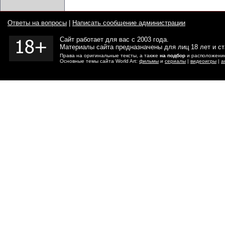
Ответы на вопросы
|
Написать сообщение администрации
Сайт работает для вас с 2003 года.
Материалы сайта предназначены для лиц 18 лет и с
Права на оригинальные тексты, а также
на подбор
и расположение
Основные темы сайта World Art:
фильмы
и
сериалы
|
видеоигры
|
а