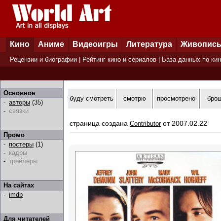
Кино
Аниме
Видеоигры
Литература
Живопис
Рецензии и биографии
|
Рейтинг кино и сериалов
|
База данных по ки
Основное
буду смотреть
смотрю
просмотрено
бро
-
авторы
(35)
-
связки
страница создана
от 2007.02.22
Contributor
Промо
-
постеры
(1)
-
кадры
-
трейлеры
На сайтах
-
imdb
Для читателей