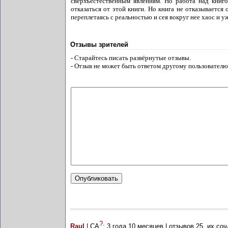
сверхъестественным явлениям. Но работа над книго
отказаться от этой книги. Но книга не отказываетс
переплетаясь с реальностью и сея вокруг нее хаос и уж
Отзывы зрителей
- Старайтесь писать развёрнутые отзывы.
- Отзыв не может быть ответом другому пользователю
?
Raul
| СА
:
3 года 10 месяцев
| отзывов
25
, их со