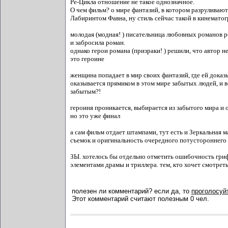
Ре-Цикла отношение не такое однозначное.
О чем фильм? о мире фантазий, в котором разруливаю
Лабиринтом Фавна, ну стиль сейчас такой в кинематог
молодая (модная! ) писательница любовных романов ре
и забросила роман.
однако герои романа (призраки! ) решили, что автор не
это героине
женщина попадает в мир своих фантазий, где ей доказыв
оказывается прямиком в этом мире забытых людей, и в
забытым?!
героиня проникается, выбирается из забытого мира и 
но это уже финал
а сам фильм отдает штампами, тут есть и Зеркальная м
съемок и оригинальность очередного потустороннег
ЗЫ. хотелось бы отдельно отметить ошибочность гриф
элементами драмы и триллера. тем, кто хочет смотрет
полезен ли комментарий? если да, то
проголосуйт
Этот комментарий считают полезным 0 чел.