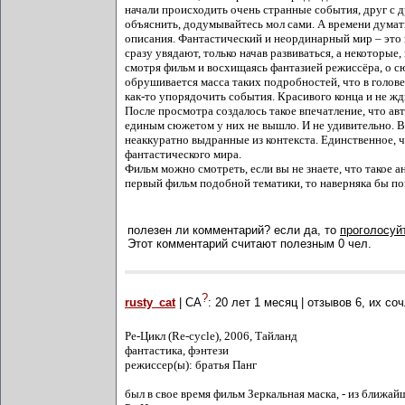
начали происходить очень странные события, друг с д
объяснить, додумывайтесь мол сами. А времени думат
описания. Фантастический и неординарный мир – это 
сразу увядают, только начав развиваться, а некоторые
смотря фильм и восхищаясь фантазией режиссёра, о сю
обрушивается масса таких подробностей, что в голове 
как-то упорядочить события. Красивого конца и не жди
После просмотра создалось такое впечатление, что а
единым сюжетом у них не вышло. И не удивительно. В
неаккуратно выдранные из контекста. Единственное, 
фантастического мира.
Фильм можно смотреть, если вы не знаете, что такое 
первый фильм подобной тематики, то наверняка бы по
полезен ли комментарий? если да, то
проголосуйт
Этот комментарий считают полезным 0 чел.
?
rusty_cat
| СА
:
20 лет 1 месяц
| отзывов
6
, их со
Ре-Цикл (Re-cycle), 2006, Тайланд
фантастика, фэнтези
режиссер(ы): братья Панг
был в свое время фильм Зеркальная маска, - из ближай