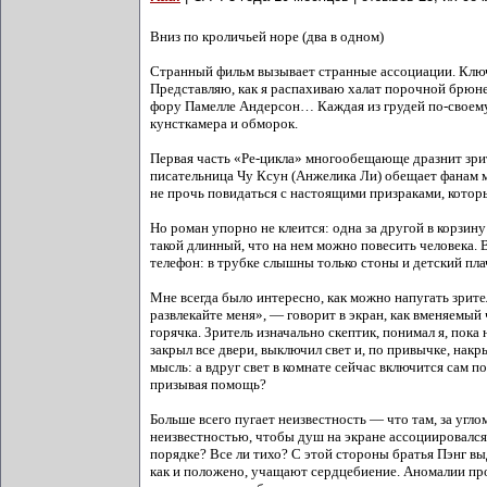
Вниз по кроличьей норе (два в одном)
Странный фильм вызывает странные ассоциации. Ключе
Представляю, как я распахиваю халат порочной брюнет
фору Памелле Андерсон… Каждая из грудей по-своему 
кунсткамера и обморок.
Первая часть «Ре-цикла» многообещающе дразнит зрит
писательница Чу Ксун (Анжелика Ли) обещает фанам м
не прочь повидаться с настоящими призраками, которы
Но роман упорно не клеится: одна за другой в корзин
такой длинный, что на нем можно повесить человека. 
телефон: в трубке слышны только стоны и детский пла
Мне всегда было интересно, как можно напугать зрите
развлекайте меня», — говорит в экран, как вменяемый
горячка. Зритель изначально скептик, понимал я, пока
закрыл все двери, выключил свет и, по привычке, накр
мысль: а вдруг свет в комнате сейчас включится сам п
призывая помощь?
Больше всего пугает неизвестность — что там, за угло
неизвестностью, чтобы душ на экране ассоциировался 
порядке? Все ли тихо? С этой стороны братья Пэнг в
как и положено, учащают сердцебиение. Аномалии пр