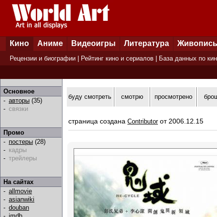
Кино
Аниме
Видеоигры
Литература
Живопис
Рецензии и биографии
|
Рейтинг кино и сериалов
|
База данных по ки
Основное
буду смотреть
смотрю
просмотрено
бро
-
авторы
(35)
-
связки
страница создана
от 2006.12.15
Contributor
Промо
-
постеры
(28)
-
кадры
-
трейлеры
На сайтах
-
allmovie
-
asianwiki
-
douban
-
imdb