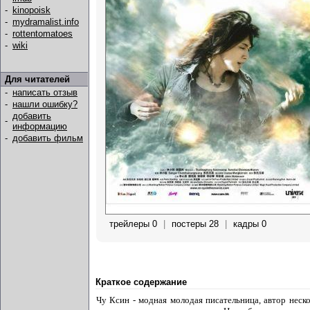
-
kinopoisk
-
mydramalist.info
-
rottentomatoes
-
wiki
Для читателей
-
написать отзыв
-
нашли ошибку?
добавить
-
информацию
-
добавить фильм
трейлеры 0
|
постеры 28
|
кадры 0
Краткое содержание
Чу Ксин - модная молодая писательница, автор нес