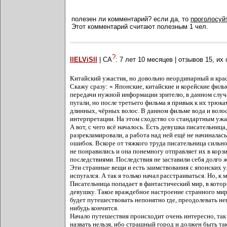
полезен ли комментарий? если да, то
проголосуйт
Этот комментарий считают полезным 1 чел.
?
llELViSll
| СА
:
7 лет 10 месяцев
| отзывов
15
, их
Китайский ужастик, но довольно неординарный и кра
Скажу сразу: « Японские, китайские и корейские фил
передачи нужной информации зрителю, в данном случа
пугали, но после третьего фильма я привык к их трюка
длинных, чёрных волос. В данном фильме вода и волос
интерпретации. На этом сходство со стандартным ужа
А вот, с чего всё началось. Есть девушка писательниц
разрекламировали, а работа над ней ещё не начинала
ошибок. Вскоре от тяжкого труда писательница сильно
не понравились и она понемногу отправляет их в корзи
последствиями. Последствия не заставили себя долго
Эти странные вещи и есть заимствования с японских у
испугался. А так я только начал расстраиваться. Но, 
Писательница попадает в фантастический мир, в кото
девушку. Такое враждебное настроение странного ми
будет путешествовать непонятно где, преодолевать не
нибудь кончится.
Начало путешествия происходит очень интересно, так
назвать нельзя, ибо страшный город и должен быть та