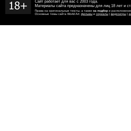
Сайт работает для вас с 2003 года.
Материалы сайта предназначены для лиц 18 лет и с
Права на оригинальные тексты, а также
на подбор
и расположение
Основные темы сайта World Art:
фильмы
и
сериалы
|
видеоигры
|
а