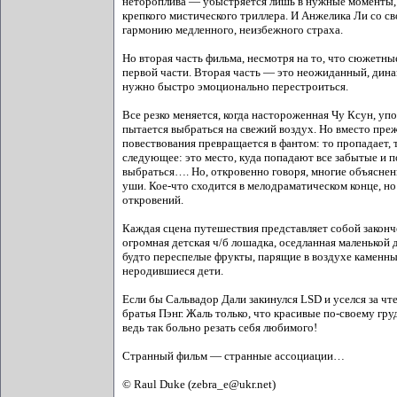
нетороплива — убыстряется лишь в нужные моменты, ра
крепкого мистического триллера. И Анжелика Ли со с
гармонию медленного, неизбежного страха.
Но вторая часть фильма, несмотря на то, что сюжетны
первой части. Вторая часть — это неожиданный, дин
нужно быстро эмоционально перестроиться.
Все резко меняется, когда настороженная Чу Ксун, уп
пытается выбраться на свежий воздух. Но вместо преж
повествования превращается в фантом: то пропадает,
следующее: это место, куда попадают все забытые и п
выбраться…. Но, откровенно говоря, многие объяснен
уши. Кое-что сходится в мелодраматическом конце, но 
откровений.
Каждая сцена путешествия представляет собой закон
огромная детская ч/б лошадка, оседланная маленькой 
будто переспелые фрукты, парящие в воздухе каменны
неродившиеся дети.
Если бы Сальвадор Дали закинулся LSD и уселся за чте
братья Пэнг. Жаль только, что красивые по-своему гр
ведь так больно резать себя любимого!
Странный фильм — странные ассоциации…
© Raul Duke (zebra_e@ukr.net)