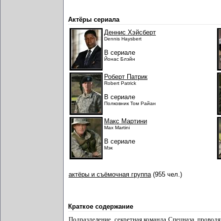
Актёры сериала
Деннис Хэйсберт
Dennis Haysbert
В сериале
Йонас Блэйн
Роберт Патрик
Robert Patrick
В сериале
Полковник Том Райан
Макс Мартини
Max Martini
В сериале
Мэк
актёры и съёмочная группа
(955 чел.)
Краткое содержание
Подразделение, секретная команда Спецназа, проводя