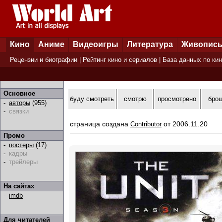
Кино
Аниме
Видеоигры
Литература
Живопис
Рецензии и биографии
|
Рейтинг кино и сериалов
|
База данных по ки
Основное
буду смотреть
смотрю
просмотрено
бро
-
авторы
(955)
-
связки
страница создана
от 2006.11.20
Contributor
Промо
-
постеры
(17)
-
кадры
-
трейлеры
На сайтах
-
imdb
Для читателей