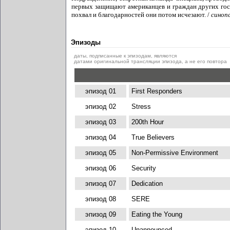
первых защищают американцев и граждан других гос
похвал и благодарностей они потом исчезают. /
синопс
Эпизоды
даты, подписанные к эпизодам, являются
датами оригинальной трансляции эпизода, а не его повтора
эпизод 01
First Responders
эпизод 02
Stress
эпизод 03
200th Hour
эпизод 04
True Believers
эпизод 05
Non-Permissive Environment
эпизод 06
Security
эпизод 07
Dedication
эпизод 08
SERE
эпизод 09
Eating the Young
эпизод 10
Unannounced