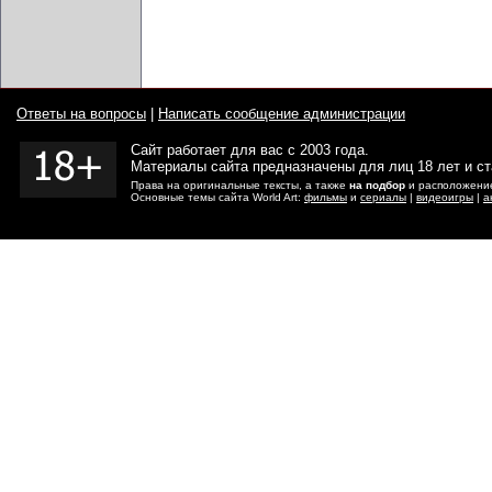
Ответы на вопросы
|
Написать сообщение администрации
Сайт работает для вас с 2003 года.
Материалы сайта предназначены для лиц 18 лет и с
Права на оригинальные тексты, а также
на подбор
и расположение
Основные темы сайта World Art:
фильмы
и
сериалы
|
видеоигры
|
а