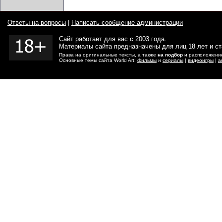
Ответы на вопросы
|
Написать сообщение администрации
Сайт работает для вас с 2003 года.
Материалы сайта предназначены для лиц 18 лет и с
Права на оригинальные тексты, а также
на подбор
и расположение
Основные темы сайта World Art:
фильмы
и
сериалы
|
видеоигры
|
а