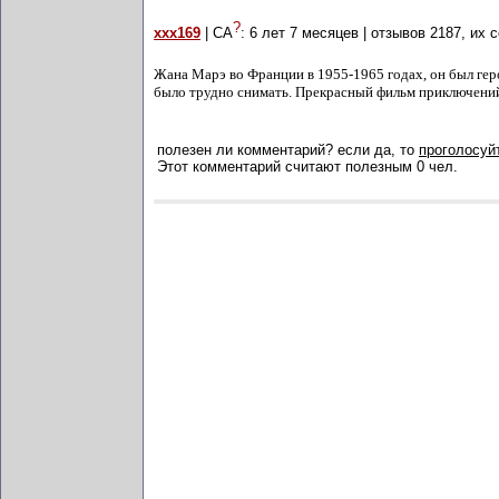
?
xxx169
| СА
:
6 лет 7 месяцев
| отзывов
2187
, их 
Жана Марэ во Франции в 1955-1965 годах, он был гер
было трудно снимать. Прекрасный фильм приключени
полезен ли комментарий? если да, то
проголосуйт
Этот комментарий считают полезным 0 чел.