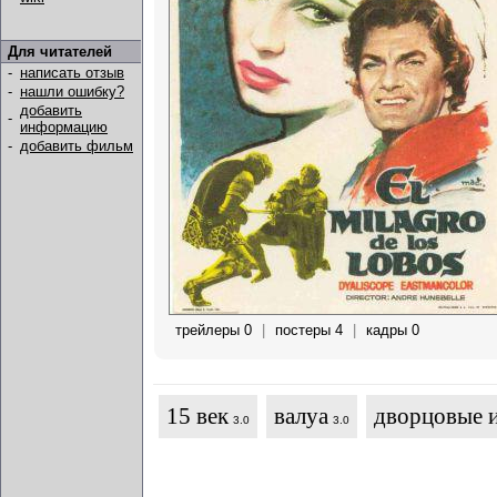
Для читателей
-
написать отзыв
-
нашли ошибку?
добавить
-
информацию
-
добавить фильм
трейлеры 0
|
постеры 4
|
кадры 0
15 век
валуа
дворцовые 
3.0
3.0