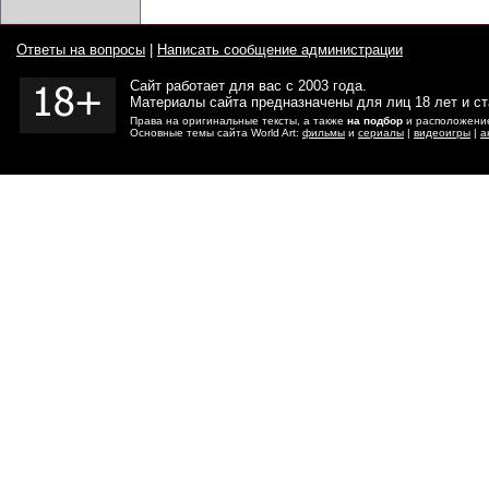
Ответы на вопросы
|
Написать сообщение администрации
Сайт работает для вас с 2003 года.
Материалы сайта предназначены для лиц 18 лет и с
Права на оригинальные тексты, а также
на подбор
и расположение
Основные темы сайта World Art:
фильмы
и
сериалы
|
видеоигры
|
а