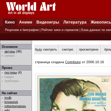
Кино
Аниме
Видеоигры
Литература
Живопис
Рецензии и биографии
|
Рейтинг кино и сериалов
|
База данных по ки
Основное
буду смотреть
смотрю
просмотрено
бро
-
авторы
(46)
-
связки
страница создана
от 2006.10.16
Contributor
Промо
-
постеры
(4)
-
кадры
-
трейлеры
На сайтах
-
imdb
-
kinopoisk
-
rottentomatoes
-
wiki