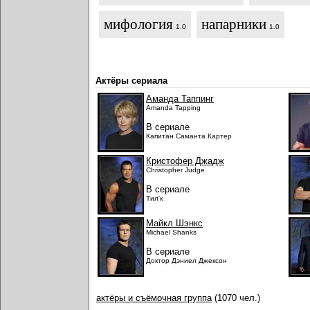
мифология
напарники
1.0
1.0
Актёры сериала
Аманда Таппинг
Amanda Tapping
В сериале
Капитан Саманта Картер
Кристофер Джадж
Christopher Judge
В сериале
Тил'к
Майкл Шэнкс
Michael Shanks
В сериале
Доктор Дэниел Джексон
актёры и съёмочная группа
(1070 чел.)