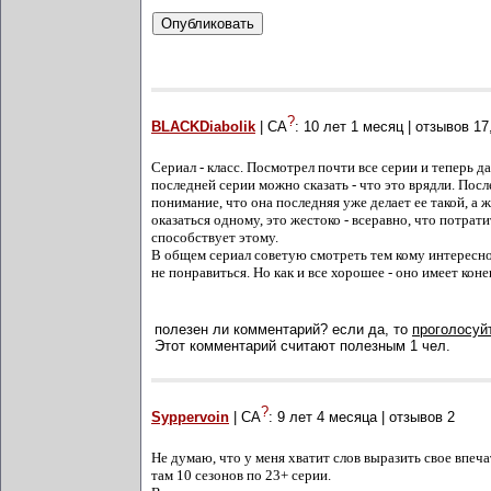
?
BLACKDiabolik
| СА
:
10 лет 1 месяц
| отзывов
17
Сериал - класс. Посмотрел почти все серии и теперь д
последней серии можно сказать - что это врядли. Посл
понимание, что она последняя уже делает ее такой, а ж
оказаться одному, это жестоко - всеравно, что потрат
способствует этому.
В общем сериал советую смотреть тем кому интересно б
не понравиться. Но как и все хорошее - оно имеет конец
полезен ли комментарий? если да, то
проголосуйт
Этот комментарий считают полезным 1 чел.
?
Syppervoin
| СА
:
9 лет 4 месяца
| отзывов
2
Не думаю, что у меня хватит слов выразить свое впечат
там 10 сезонов по 23+ серии.