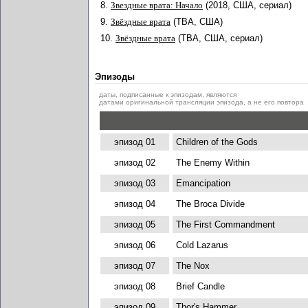
8.
Звездные врата: Начало
(2018, США, сериал)
9.
Звёздные врата
(TBA, США)
10.
Звёздные врата
(TBA, США, сериал)
Эпизоды
даты, подписанные к эпизодам, являются
датами оригинальной трансляции эпизода, а не его повтора
эпизод 01
Children of the Gods
эпизод 02
The Enemy Within
эпизод 03
Emancipation
эпизод 04
The Broca Divide
эпизод 05
The First Commandment
эпизод 06
Cold Lazarus
эпизод 07
The Nox
эпизод 08
Brief Candle
эпизод 09
Thor's Hammer