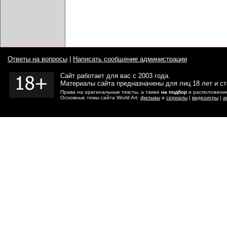
Ответы на вопросы
|
Написать сообщение администрации
Сайт работает для вас с 2003 года.
Материалы сайта предназначены для лиц 18 лет и с
Права на оригинальные тексты, а также
на подбор
и расположение
Основные темы сайта World Art:
фильмы
и
сериалы
|
видеоигры
|
а