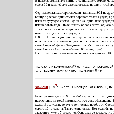
В наше время начало данного сериала некоторым может
еще в 90 и там небыло еще на столько продвинутой гра
Сериал показывает приключения команды SG1 на други
войну с рассой пришельцев поработителей Гуаулды-ра
изгнали гуаулдов с земли, до нас же прибытие гуаулдов
имена богов людей (в основном богов егибта, однако до
те тысячилетия пока люди на земле грызлись друг с д
планетах под властью гуаулдов.
В 80-90 Годах люди при очередных раскопках нашли кол
поэксперементировали и сумели открыть первый и как
самый первый фильм Звездные Врата)встретились с гуа
самый нижний уровень (более 100 м под гору).
И вот спустя пару лет кольцо сново активирова
полезен ли комментарий? если да, то
проголосуйт
Этот комментарий считают полезным 0 чел.
?
slavic08
| СА
:
16 лет 11 месяцев
| отзывов
55
, их
Есть правило десяти. Что любой сериал - что доходит 
исключение на моей памяти.. Но тут есть объяснение
худший результат, то тут с точностью наоборот. Средн
серию 10-го сезона. Так грустно стало. Вот если бы на
засветится уже в 7-м сезоне). Основная ее заслуга, ч