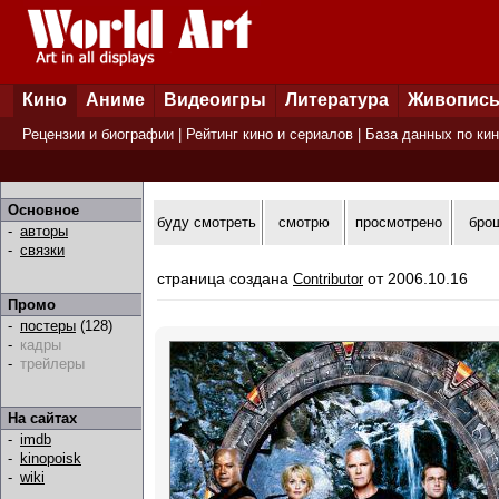
Кино
Аниме
Видеоигры
Литература
Живопис
Рецензии и биографии
|
Рейтинг кино и сериалов
|
База данных по ки
Основное
буду смотреть
смотрю
просмотрено
бро
-
авторы
-
связки
страница создана
от 2006.10.16
Contributor
Промо
-
постеры
(128)
-
кадры
-
трейлеры
На сайтах
-
imdb
-
kinopoisk
-
wiki