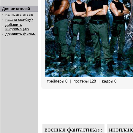
Для читателей
-
написать отзыв
-
нашли ошибку?
добавить
-
информацию
-
добавить фильм
трейлеры 0
|
постеры 128
|
кадры 0
военная фантастика
иноплан
3.0