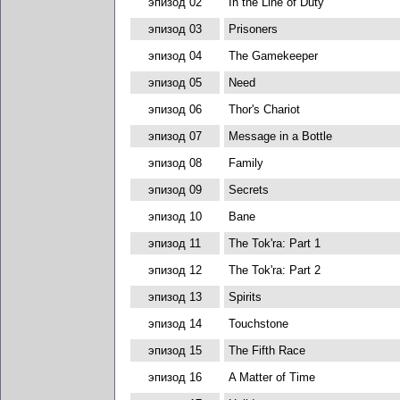
эпизод 02
In the Line of Duty
эпизод 03
Prisoners
эпизод 04
The Gamekeeper
эпизод 05
Need
эпизод 06
Thor's Chariot
эпизод 07
Message in a Bottle
эпизод 08
Family
эпизод 09
Secrets
эпизод 10
Bane
эпизод 11
The Tok'ra: Part 1
эпизод 12
The Tok'ra: Part 2
эпизод 13
Spirits
эпизод 14
Touchstone
эпизод 15
The Fifth Race
эпизод 16
A Matter of Time