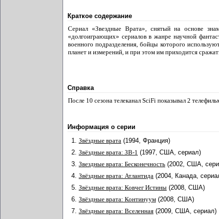
Краткое содержание
Сериал «Звездные Врата», снятый на основе зна
«долгоиграющих» сериалов в жанре научной фантаст
военного подразделения, бойцы которого использую
планет и измерений, и при этом им приходится сража
Справка
После 10 сезона телеканал SciFi показывал 2 телефильма
Информация о серии
1.
Звёздные врата
(1994, Франция)
2.
Звёздные врата: ЗВ-1
(1997, США, сериал)
3.
Звездные врата: Бесконечность
(2002, США, сери
4.
Звёздные врата: Атлантида
(2004, Канада, сериа
5.
Звёздные врата: Ковчег Истины
(2008, США)
6.
Звёздные врата: Континуум
(2008, США)
7.
Звёздные врата: Вселенная
(2009, США, сериал)