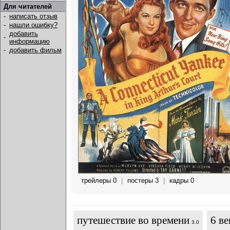
Для читателей
-
написать отзыв
-
нашли ошибку?
добавить
-
информацию
-
добавить фильм
трейлеры 0
|
постеры 3
|
кадры 0
путешествие во времени
6 ве
3.0