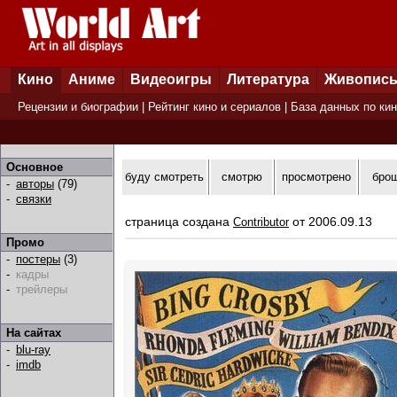
Кино
Аниме
Видеоигры
Литература
Живопис
Рецензии и биографии
|
Рейтинг кино и сериалов
|
База данных по ки
Основное
буду смотреть
смотрю
просмотрено
бро
-
авторы
(79)
-
связки
страница создана
от 2006.09.13
Contributor
Промо
-
постеры
(3)
-
кадры
-
трейлеры
На сайтах
-
blu-ray
-
imdb