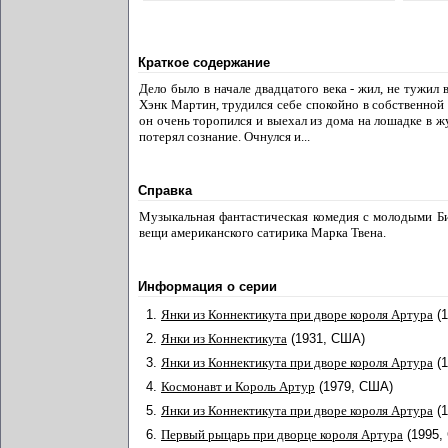
Краткое содержание
Дело было в начале двадцатого века - жил, не тужил
Хэнк Мартин, трудился себе спокойно в собственной 
он очень торопился и выехал из дома на лошадке в жу
потерял сознание. Очнулся и...
Справка
Музыкальная фантастическая комедия с молодыми Б
вещи американского сатирика Марка Твена.
Информация о серии
1.
Янки из Коннектикута при дворе короля Артура
(
2.
Янки из Коннектикута
(1931, США)
3.
Янки из Коннектикута при дворе короля Артура
(
4.
Космонавт и Король Артур
(1979, США)
5.
Янки из Коннектикута при дворе короля Артура
(
6.
Первый рыцарь при дворце короля Артура
(1995,