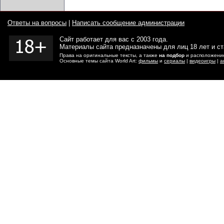
Ответы на вопросы
|
Написать сообщение администрации
Сайт работает для вас с 2003 года.
Материалы сайта предназначены для лиц 18 лет и с
Права на оригинальные тексты, а также
на подбор
и расположение
Основные темы сайта World Art:
фильмы
и
сериалы
|
видеоигры
|
а