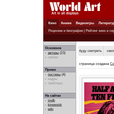
Кино
Аниме
Видеоигры
Литерату
Рецензии и биографии
|
Рейтинг кино и се
Основное
буду смотреть
смо
-
авторы
(23)
-
связки
страница создана
Co
Промо
-
постеры
(4)
-
кадры
-
трейлеры
На сайтах
-
imdb
-
kinopoisk
-
wiki