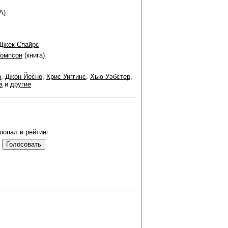
А)
Джек Спайрс
Томпсон
(книга)
р
,
Джон Йесно
,
Крис Уиггинс
,
Хью Уэбстер
,
а
и
другие
попал в рейтинг