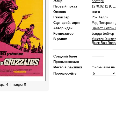
Жанр
вестерн
Первый показ
1970.02.11 (СШ
Основа
книга
Режиссёр
Рон Келли
Сценарий, идея
Род Петерсон
,
Автор идеи
Эрнест Сетон-
Композитор
Бадди Бейкер
В ролях
Уинстон Хибле
Джек Ван Эвер
Средний балл
------------
Проголосовало
------------
Место в
рейтинге
фильм ещё не 
Проголосуйте
еры 4
|
кадры 0