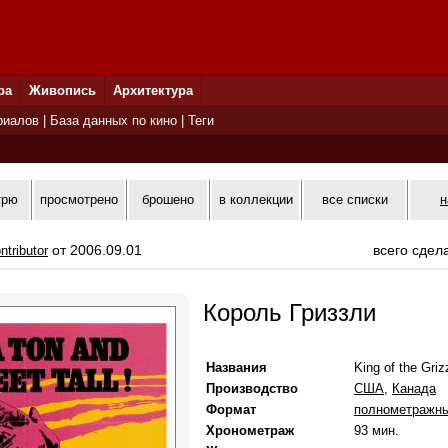
ра
Живопись
Архитектура
риалов
|
База данных по кино
|
Теги
трю
просмотрено
брошено
в коллекции
все списки
н
от 2006.09.01
всего сдел
ntributor
Король Гриззли
Названия
King of the Griz
Производство
США
,
Канада
Формат
полнометражн
Хронометраж
93 мин.