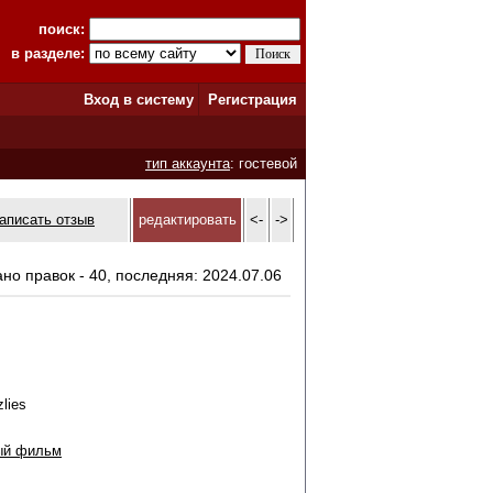
поиск:
в разделе:
Вход в систему
Регистрация
тип аккаунта
: гостевой
аписать отзыв
редактировать
<-
->
ано правок - 40, последняя: 2024.07.06
zlies
ый фильм