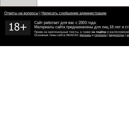
Ответы на вопросы
|
Написать сообщение администрации
Сайт работает для вас с 2003 года.
Материалы сайта предназначены для лиц 18 лет и с
Права на оригинальные тексты, а также
на подбор
и расположение
Основные темы сайта World Art:
фильмы
и
сериалы
|
видеоигры
|
а