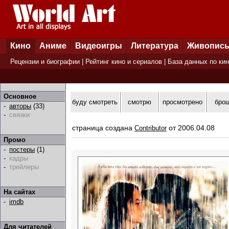
Кино
Аниме
Видеоигры
Литература
Живопис
Рецензии и биографии
|
Рейтинг кино и сериалов
|
База данных по ки
Основное
буду смотреть
смотрю
просмотрено
бро
-
авторы
(33)
-
связки
страница создана
от 2006.04.08
Contributor
Промо
-
постеры
(1)
-
кадры
-
трейлеры
На сайтах
-
imdb
Для читателей