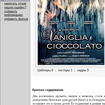
-
написать отзыв
-
нашли ошибку?
добавить
-
информацию
-
добавить фильм
трейлеры 0
|
постеры 1
|
кадры 0
Краткое содержание
Два роскошных аромата, ваниль и шоколад, столь 
доверчивая Пенелопа (для друзей Пепе) и ее безнадеж
оставляет его и троих детей. Ее уединение в домике