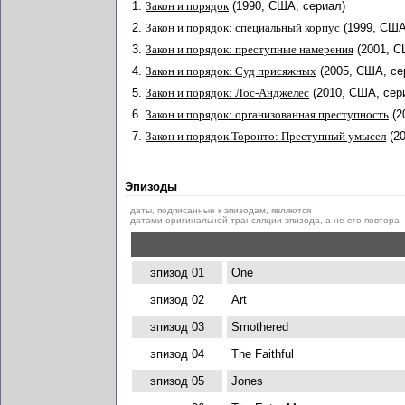
1.
Закон и порядок
(1990, США, сериал)
2.
Закон и порядок: специальный корпус
(1999, США
3.
Закон и порядок: преступные намерения
(2001, С
4.
Закон и порядок: Суд присяжных
(2005, США, се
5.
Закон и порядок: Лос-Анджелес
(2010, США, сер
6.
Закон и порядок: организованная преступность
(2
7.
Закон и порядок Торонто: Преступный умысел
(2
Эпизоды
даты, подписанные к эпизодам, являются
датами оригинальной трансляции эпизода, а не его повтора
эпизод 01
One
эпизод 02
Art
эпизод 03
Smothered
эпизод 04
The Faithful
эпизод 05
Jones