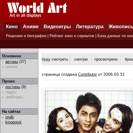
Кино
Аниме
Видеоигры
Литература
Живопис
Рецензии и биографии
|
Рейтинг кино и сериалов
|
База данных по ки
Основное
буду смотреть
смотрю
просмотрено
бро
-
авторы
(37)
-
связки
страница создана
от 2006.03.31
Contributor
Промо
-
постеры
(9)
-
кадры
-
трейлеры
На сайтах
-
imdb
-
kinopoisk