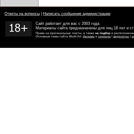
Ответы на вопросы
|
Написать сообщение администрации
Сайт работает для вас с 2003 года.
Материалы сайта предназначены для лиц 18 лет и с
Права на оригинальные тексты, а также
на подбор
и расположение
Основные темы сайта World Art:
фильмы
и
сериалы
|
видеоигры
|
а