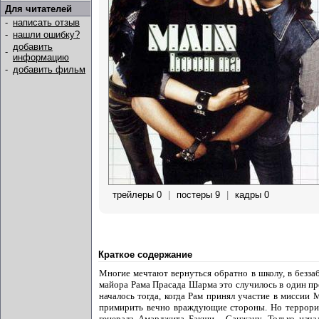
Для читателей
-
написать отзыв
-
нашли ошибку?
добавить
-
информацию
-
добавить фильм
трейлеры 0
|
постеры 9
|
кадры 0
Краткое содержание
Многие мечтают вернуться обратно в школу, в безз
майора Рама Прасада Шарма это случилось в один пре
началось тогда, когда Рам принял участие в миссии
примирить вечно враждующие стороны. Но террорис
генерала Амарджита Бакши - Санжану. Только начал