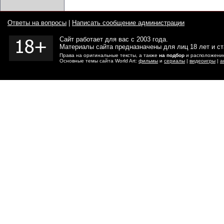
Ответы на вопросы
|
Написать сообщение администрации
Сайт работает для вас с 2003 года.
Материалы сайта предназначены для лиц 18 лет и с
Права на оригинальные тексты, а также
на подбор
и расположение
Основные темы сайта World Art:
фильмы
и
сериалы
|
видеоигры
|
а