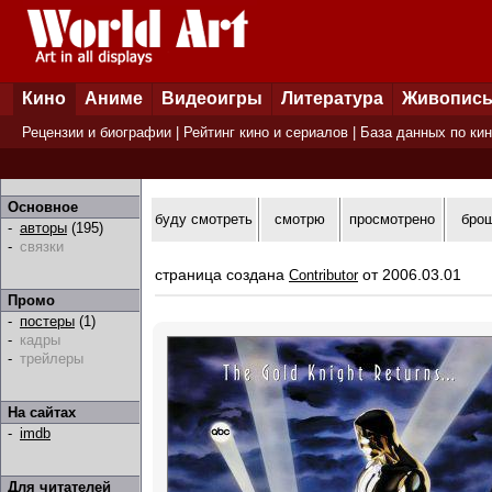
Кино
Аниме
Видеоигры
Литература
Живопис
Рецензии и биографии
|
Рейтинг кино и сериалов
|
База данных по ки
Основное
буду смотреть
смотрю
просмотрено
бро
-
авторы
(195)
-
связки
страница создана
от 2006.03.01
Contributor
Промо
-
постеры
(1)
-
кадры
-
трейлеры
На сайтах
-
imdb
Для читателей