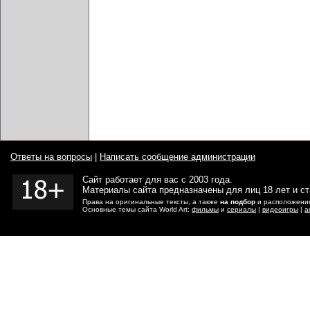
Ответы на вопросы
|
Написать сообщение администрации
Сайт работает для вас с 2003 года.
Материалы сайта предназначены для лиц 18 лет и с
Права на оригинальные тексты, а также
на подбор
и расположение
Основные темы сайта World Art:
фильмы
и
сериалы
|
видеоигры
|
а