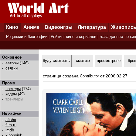
Кино
Аниме
Видеоигры
Литература
Живопис
Рецензии и биографии
|
Рейтинг кино и сериалов
|
База данных по ки
Основное
буду смотреть
смотрю
просмотрено
бро
-
авторы
(146)
-
связки
страница создана
от 2006.02.27
Contributor
Промо
-
постеры
(174)
-
кадры
(49)
-
трейлеры
На сайтах
-
afisha
-
film.ru
-
imdb
-
kinopoisk