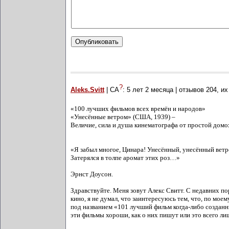
?
Aleks.Svitt
| СА
:
5 лет 2 месяца
| отзывов
204
, и
«100 лучших фильмов всех времён и народов»
«Унесённые ветром» (США, 1939) –
Величие, сила и душа кинематографа от простой домо
«Я забыл многое, Цинара! Унесённый, унесённый ветр
Затерялся в толпе аромат этих роз…»
Эрнст Доусон.
Здравствуйте. Меня зовут Алекс Свитт. С недавних по
кино, я не думал, что заинтересуюсь тем, что, по моем
под названием «101 лучший фильм когда-либо созданн
эти фильмы хороши, как о них пишут или это всего 