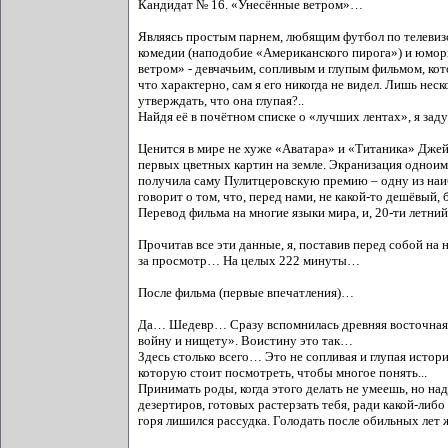
Кандидат № 16. «Унесённые ветром»…
Являясь простым парнем, любящим футбол по телевиз
комедии (наподобие «Американского пирога») и юмори
ветром» - девчачьим, сопливым и глупым фильмом, кот
что характерно, сам я его никогда не видел. Лишь неск
утверждать, что она глупая?..
Найдя её в почётном списке о «лучших лентах», я за
Ценится в мире не хуже «Аватара» и «Титаника» Джей
первых цветных картин на земле. Экранизация одноим
получила саму Пулитцеровскую премию – одну из наи
говорит о том, что, перед нами, не какой-то дешёвый
Перевод фильма на многие языки мира, и, 20-ти летни
Прочитав все эти данные, я, поставив перед собой на
за просмотр… На целых 222 минуты…
После фильма (первые впечатления)…
Да… Шедевр… Сразу вспомнилась древняя восточная му
войну и нищету». Воистину это так…
Здесь столько всего… Это не сопливая и глупая истор
которую стоит посмотреть, чтобы многое понять...
Принимать роды, когда этого делать не умеешь, но над
дезертиров, готовых растерзать тебя, ради какой-либо ц
горя лишился рассудка. Голодать после обильных лет 