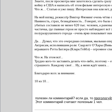
Знаете, после просмотра мне захотелось сделать сра
войну в США и написать об этом фильме интересную 
Что ж… Статью я уже пишу. Интересная она или нет,
На мой взгляд, режиссёр Виктор Флеминг очень чётк
Наивность, страх, безнадёжность... Говорят, это был
убитых составило не менее 620 тыс. человек, а раненых
частичка, где главные герои не просто наблюдают всё э
полуразрушенного города - очень ярко показывает на
Да… Думал, что это очередная сопливая, мыльная опера
Актрисам, исполнявшим роли: Скарлетт О’Хары (Вивье
игравшего Рэтта Батлера (Кларк Гейбл) – огромное сп
Что ж. На этом всё...
Трудно кого-то заставить делать что-либо, поэтому – 
страшного. Каждому своё… Ну, а меня ждёт книга…
Благодарю всех за внимание.
10 из 10…
полезен ли комментарий? если да, то
проголосуйт
Этот комментарий считают полезным 1 чел.