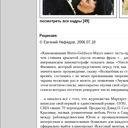
посмотреть все кадры [49]
Рецензия
© Евгений Нефёдов, 2006.07.18
«Кинокомпания Metro-Goldwyn-Mayer имеет честь п
чем ставшая крылатой спустя полвека фраза «... д
американском кинематографе показать лишь «Унесё
Флеминга, который непосредственно перед тем, как
значительное произведение, сказку «Волшебник из ст
времён, состязаясь с не менее признанными творен
экраны несколько раз и вплоть до появления «Звуко
этом почётном списке, многократно окупив свой огр
сеансы которых посетило рекордное число американце
…а началось всё с того, что журналистка Маргарет 
написала свой первый и единственный роман /1936/
США свыше 70 переизданий. Продюсер Дэвид О. Селз
Красивая, пылкая, романтичная любовь Ретта и Ска
между рабовладельческим Югом и промышленным С
интересным и занимательным буквально для каждого.
официально выйти в кинопрокат. Искусный монтаж, 