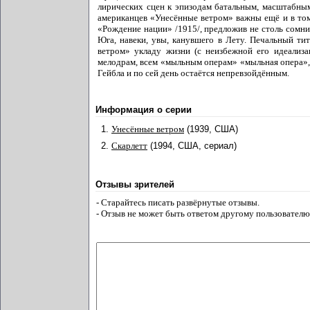
лирических сцен к эпизодам батальным, масштабным,
американцев «Унесённые ветром» важны ещё и в том
«Рождение нации» /1915/, предложив не столь сомни
Юга, навеки, увы, канувшего в Лету. Печальный ти
ветром» укладу жизни (с неизбежной его идеализ
мелодрам, всем «мыльным операм» «мыльная опера», 
Гейбла и по сей день остаётся непревзойдённым.
Информация о серии
1.
Унесённые ветром
(1939, США)
2.
Скарлетт
(1994, США, сериал)
Отзывы зрителей
- Старайтесь писать развёрнутые отзывы.
- Отзыв не может быть ответом другому пользователю