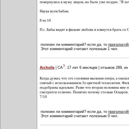
повернулась к мужу лицом, но было уже поздно. "Я хоч
Наука всем бабам.
8 из 10
П.с. Бабы видят в фильме любовь и клянутся брать со
полезен ли комментарий? если да, то
проголосуйт
Этот комментарий считают полезным 1 чел.
?
Archvile
| СА
:
17 лет 6 месяцев
| отзывов
289
, и
Когда думал, что это сопливая мыльная опера, а оказ
снятый с использованием 3х-цветной технологии. Филь
подобраны идеально. Разве что вторая половина мне по
смотрится отлично. Понятно почему столько Оскаров.
7/10
полезен ли комментарий? если да, то
проголосуйт
Этот комментарий считают полезным 0 чел.