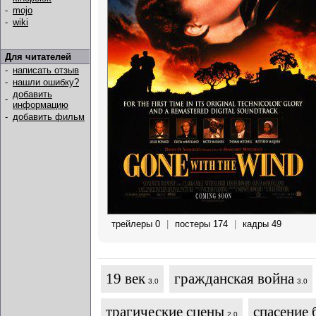
-
mojo
-
wiki
Для читателей
-
написать отзыв
-
нашли ошибку?
добавить
-
информацию
-
добавить фильм
трейлеры 0
|
постеры 174
|
кадры 49
19 век
гражданская война
3.0
3.0
трагические сцены
спасение 
2.0