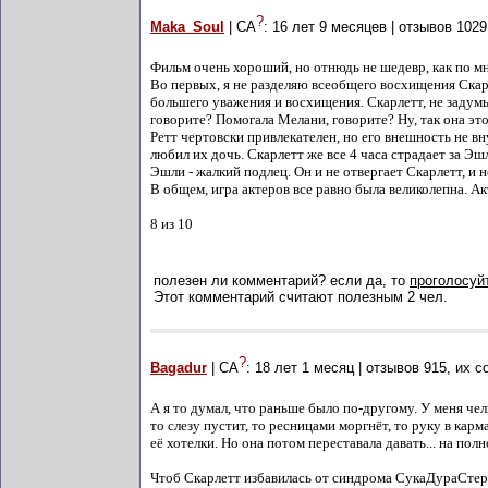
?
Maka_Soul
| СА
:
16 лет 9 месяцев
| отзывов
1029
Фильм очень хороший, но отнюдь не шедевр, как по мн
Во первых, я не разделяю всеобщего восхищения Скар
большего уважения и восхищения. Скарлетт, не задум
говорите? Помогала Мелани, говорите? Ну, так она эт
Ретт чертовски привлекателен, но его внешность не вн
любил их дочь. Скарлетт же все 4 часа страдает за Эш
Эшли - жалкий подлец. Он и не отвергает Скарлетт, и н
В общем, игра актеров все равно была великолепна. А
8 из 10
полезен ли комментарий? если да, то
проголосуйт
Этот комментарий считают полезным 2 чел.
?
Bagadur
| СА
:
18 лет 1 месяц
| отзывов
915
, их 
А я то думал, что раньше было по-другому. У меня чел
то слезу пустит, то ресницами моргнёт, то руку в карм
её хотелки. Но она потом переставала давать... на полн
Чтоб Скарлетт избавилась от синдрома СукаДураСтерв