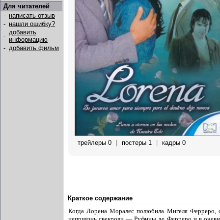
Для читателей
-
написать отзыв
-
нашли ошибку?
добавить
-
информацию
-
добавить фильм
трейлеры 0
|
постеры 1
|
кадры 0
Краткое содержание
Когда Лорена Моралес полюбила Мигеля Ферреро, он
неприязнь свекрови — Руфины де Ферреро и в очеви