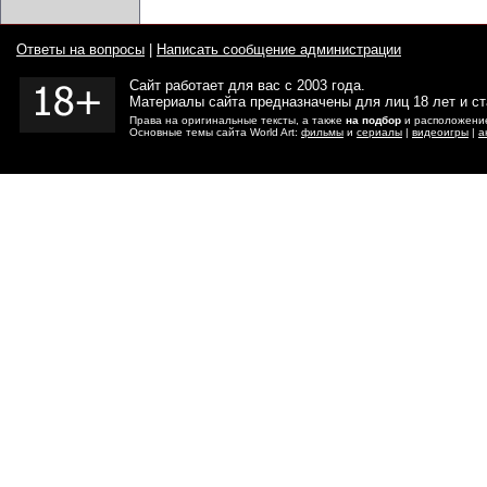
Ответы на вопросы
|
Написать сообщение администрации
Сайт работает для вас с 2003 года.
Материалы сайта предназначены для лиц 18 лет и с
Права на оригинальные тексты, а также
на подбор
и расположение
Основные темы сайта World Art:
фильмы
и
сериалы
|
видеоигры
|
а