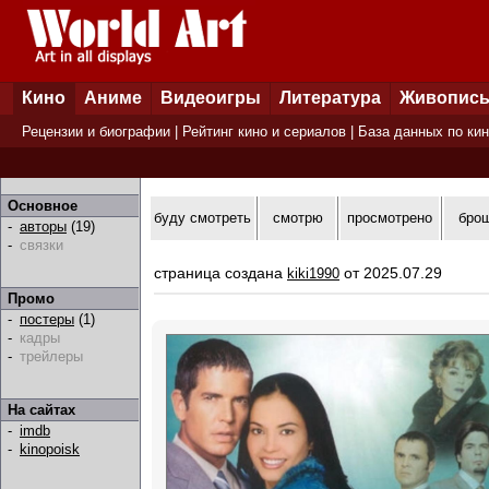
Кино
Аниме
Видеоигры
Литература
Живопис
Рецензии и биографии
|
Рейтинг кино и сериалов
|
База данных по ки
Основное
буду смотреть
смотрю
просмотрено
бро
-
авторы
(19)
-
связки
страница создана
от 2025.07.29
kiki1990
Промо
-
постеры
(1)
-
кадры
-
трейлеры
На сайтах
-
imdb
-
kinopoisk