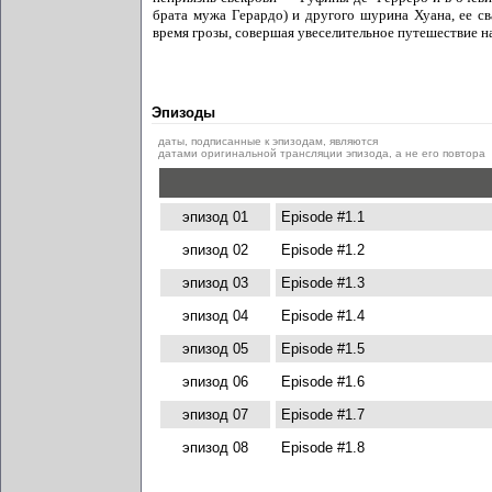
брата мужа Герардо) и другого шурина Хуана, ее с
время грозы, совершая увеселительное путешествие 
Эпизоды
даты, подписанные к эпизодам, являются
датами оригинальной трансляции эпизода, а не его повтора
эпизод 01
Episode #1.1
эпизод 02
Episode #1.2
эпизод 03
Episode #1.3
эпизод 04
Episode #1.4
эпизод 05
Episode #1.5
эпизод 06
Episode #1.6
эпизод 07
Episode #1.7
эпизод 08
Episode #1.8