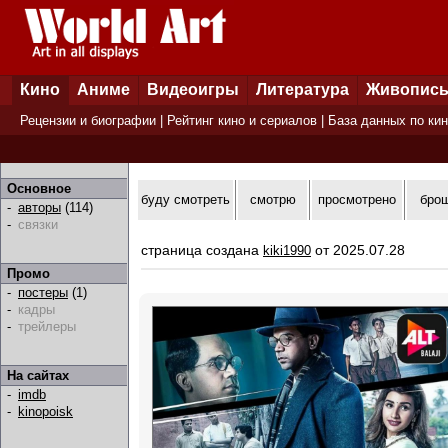
Кино
Аниме
Видеоигры
Литература
Живопис
Рецензии и биографии
|
Рейтинг кино и сериалов
|
База данных по ки
Основное
буду смотреть
смотрю
просмотрено
бро
-
авторы
(114)
-
связки
страница создана
от 2025.07.28
kiki1990
Промо
-
постеры
(1)
-
кадры
-
трейлеры
На сайтах
-
imdb
-
kinopoisk