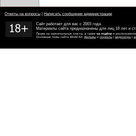
Ответы на вопросы
|
Написать сообщение администрации
Сайт работает для вас с 2003 года.
Материалы сайта предназначены для лиц 18 лет и с
Права на оригинальные тексты, а также
на подбор
и расположение
Основные темы сайта World Art:
фильмы
и
сериалы
|
видеоигры
|
а