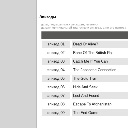
Эпизоды
даты, подписанные к эпизодам, являются
датами оригинальной трансляции эпизода, а не его повтора
эпизод 01
Dead Or Alive?
эпизод 02
Bane Of The British Raj
эпизод 03
Catch Me If You Can
эпизод 04
The Japanese Connection
эпизод 05
The Gold Trail
эпизод 06
Hide And Seek
эпизод 07
Lost And Found
эпизод 08
Escape To Afghanistan
эпизод 09
The End Game