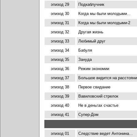
эпизод 29
Подкаблучник
эпизод 30
Когда мы были молодыми...
эпизод 31
Когда мы были молодыми-2
эпизод 32
Другая жизнь
эпизод 33
Любимый друг
эпизод 34
Бабуля
эпизод 35
Зануда
эпизод 36
Режим экономии
эпизод 37
Большое видится на расстоян
эпизод 38
Первое свидание
эпизод 39
Вавиловский стрелок
эпизод 40
Не в деньгах счастье
эпизод 41
Супер-Дом
эпизод 01
Следствие ведет Антонина…