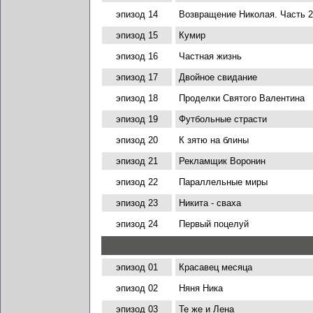
эпизод 14
Возвращение Николая. Часть 2
эпизод 15
Кумир
эпизод 16
Частная жизнь
эпизод 17
Двойное свидание
эпизод 18
Проделки Святого Валентина
эпизод 19
Футбольные страсти
эпизод 20
К зятю на блины
эпизод 21
Рекламщик Воронин
эпизод 22
Параллельные миры
эпизод 23
Никита - сваха
эпизод 24
Первый поцелуй
эпизод 01
Красавец месяца
эпизод 02
Няня Ника
эпизод 03
Те же и Лена