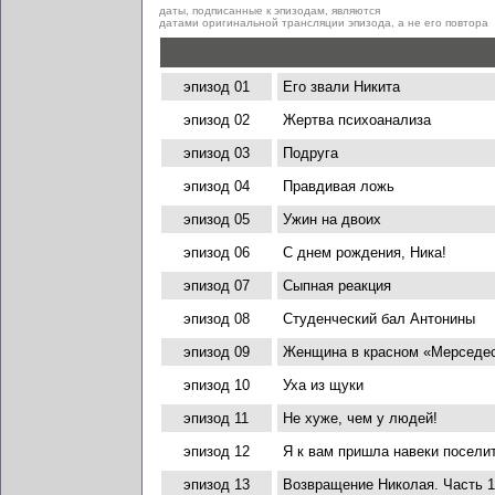
даты, подписанные к эпизодам, являются
датами оригинальной трансляции эпизода, а не его повтора
эпизод 01
Его звали Никита
эпизод 02
Жертва психоанализа
эпизод 03
Подруга
эпизод 04
Правдивая ложь
эпизод 05
Ужин на двоих
эпизод 06
С днем рождения, Ника!
эпизод 07
Сыпная реакция
эпизод 08
Студенческий бал Антонины
эпизод 09
Женщина в красном «Мерседе
эпизод 10
Уха из щуки
эпизод 11
Не хуже, чем у людей!
эпизод 12
Я к вам пришла навеки поселит
эпизод 13
Возвращение Николая. Часть 1