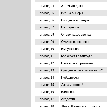
эпизод 04
Это было давно…
эпизод 05
Все на выборы
эпизод 06
Свидание вслепую
эпизод 07
Наследница
эпизод 08
От звонка до звонка
эпизод 09
Субботний референт
эпизод 10
Выпускница
эпизод 11
Кто обует Голливуд?
эпизод 12
Пять правил рекламы
эпизод 13
Средневековье заказывали?
эпизод 14
Победители
эпизод 15
Даша угощает!
эпизод 16
Балерина
эпизод 17
Академия
эпизод 18
Женя, Женечка и… Никита!