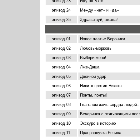
эпизод 23
Иду на ВУЗ!
эпизод 24
Между «нет» и «да»
эпизод 25
Здравствуй, школа!
эпизод 01
Новое платье Вероники
эпизод 02
Любовь-морковь
эпизод 03
Выбери меня!
эпизод 04
Лже-Даша
эпизод 05
Двойной удар
эпизод 06
Никита против Никиты
эпизод 07
Понты, понты!
эпизод 08
Глаголом жечь сердца людей..
эпизод 09
Вечеринка с отягчающими пос
эпизод 10
Экскурс в историю
эпизод 11
Праправнучка Репина