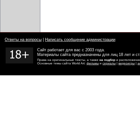
Ответы на вопросы
|
Написать сообщение администрации
Сайт работает для вас с 2003 года.
Материалы сайта предназначены для лиц 18 лет и с
Права на оригинальные тексты, а также
на подбор
и расположение
Основные темы сайта World Art:
фильмы
и
сериалы
|
видеоигры
|
а