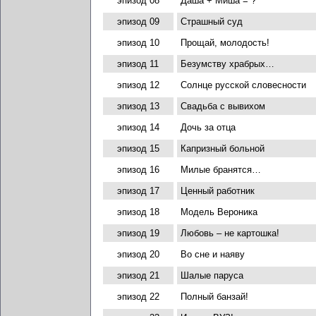
эпизод 08
Даша + Миша = ?
эпизод 09
Страшный суд
эпизод 10
Прощай, молодость!
эпизод 11
Безумству храбрых…
эпизод 12
Солнце русской словесности
эпизод 13
Свадьба с вывихом
эпизод 14
Дочь за отца
эпизод 15
Капризный больной
эпизод 16
Милые бранятся…
эпизод 17
Ценный работник
эпизод 18
Модель Вероника
эпизод 19
Любовь – не картошка!
эпизод 20
Во сне и наяву
эпизод 21
Шалые паруса
эпизод 22
Полный банзай!