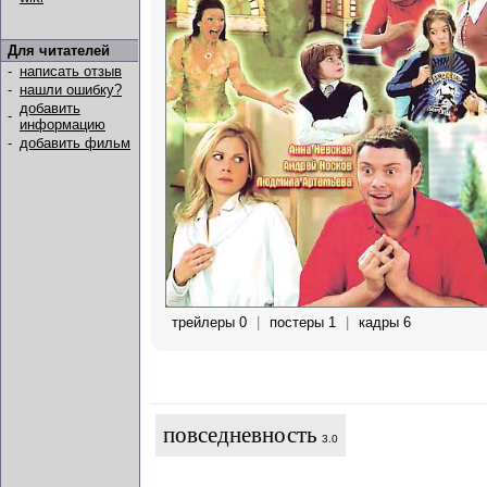
Для читателей
-
написать отзыв
-
нашли ошибку?
добавить
-
информацию
-
добавить фильм
трейлеры 0
|
постеры 1
|
кадры 6
повседневность
3.0