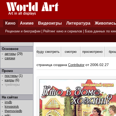
Кино
Аниме
Видеоигры
Литература
Живопис
Рецензии и биографии
|
Рейтинг кино и сериалов
|
База данных по ки
Основное
буду смотреть
смотрю
просмотрено
бро
-
авторы
(29)
-
связки
страница создана
от 2006.02.27
Contributor
Промо
-
постеры
(1)
-
кадры
(6)
-
трейлеры
На сайтах
-
imdb
-
kinopoisk
-
themoviedb
-
wiki