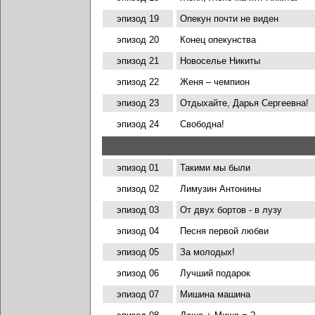
эпизод 19
Опекун почти не виден
эпизод 20
Конец опекунства
эпизод 21
Новоселье Никиты
эпизод 22
Женя – чемпион
эпизод 23
Отдыхайте, Дарья Сергеевна!
эпизод 24
Свободна!
эпизод 01
Такими мы были
эпизод 02
Лимузин Антонины
эпизод 03
От двух бортов - в лузу
эпизод 04
Песня первой любви
эпизод 05
За молодых!
эпизод 06
Лучший подарок
эпизод 07
Мишина машина