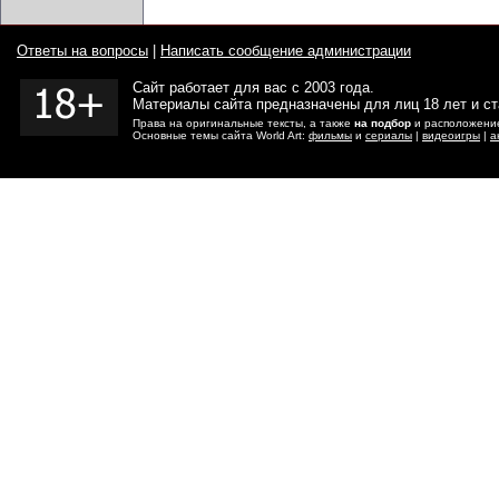
Ответы на вопросы
|
Написать сообщение администрации
Сайт работает для вас с 2003 года.
Материалы сайта предназначены для лиц 18 лет и с
Права на оригинальные тексты, а также
на подбор
и расположение
Основные темы сайта World Art:
фильмы
и
сериалы
|
видеоигры
|
а