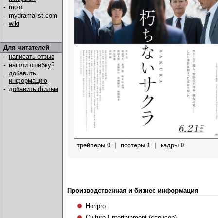
-
mojo
-
mydramalist.com
-
wiki
Для читателей
-
написать отзыв
-
нашли ошибку?
добавить
-
информацию
-
добавить фильм
трейлеры 0
|
постеры 1
|
кадры 0
Производственная и бизнес информация
Horipro
Culture Entertainment
(спонсор)