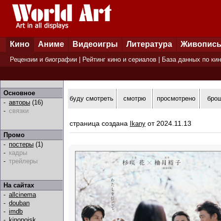
Кино
Аниме
Видеоигры
Литература
Живопис
Рецензии и биографии
|
Рейтинг кино и сериалов
|
База данных по ки
Основное
буду смотреть
смотрю
просмотрено
бро
-
авторы
(16)
-
связки
страница создана
от 2024.11.13
Ikany
Промо
-
постеры
(1)
-
кадры
-
трейлеры
На сайтах
-
allcinema
-
douban
-
imdb
-
kinopoisk