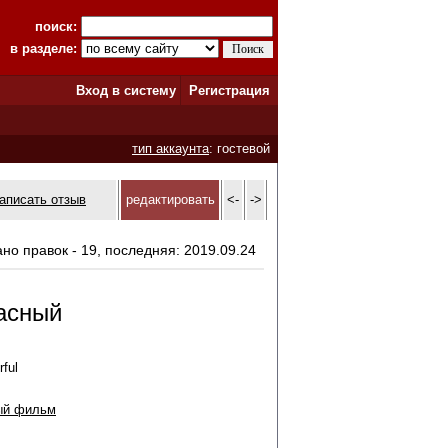
поиск:
в разделе:
Вход в систему
Регистрация
тип аккаунта
: гостевой
аписать отзыв
редактировать
<-
->
ано правок - 19, последняя: 2019.09.24
асный
ful
ый фильм