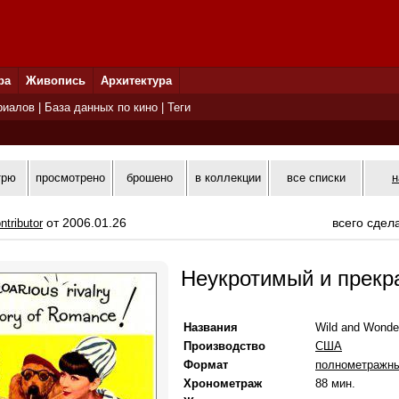
ра
Живопись
Архитектура
риалов
|
База данных по кино
|
Теги
трю
просмотрено
брошено
в коллекции
все списки
н
от 2006.01.26
всего сдел
ntributor
Неукротимый и прекр
Названия
Wild and Wonder
Производство
США
Формат
полнометражн
Хронометраж
88 мин.