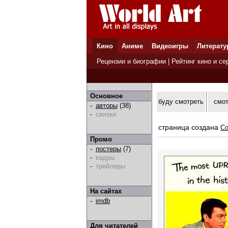
Кино
Аниме
Видеоигры
Литерату
Рецензии и биографии
|
Рейтинг кино и се
Основное
буду смотреть
смо
-
авторы
(38)
-
связки
страница создана
Co
Промо
-
постеры
(7)
-
кадры
-
трейлеры
На сайтах
-
imdb
Для читателей