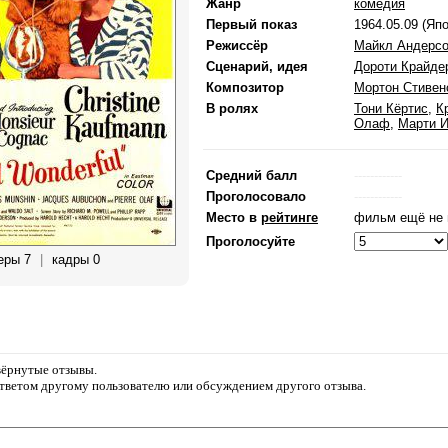
Жанр
комедия
Первый показ
1964.05.09 (Яп
Режиссёр
Майкл Андерс
Сценарий, идея
Дороти Крайде
Композитор
Мортон Стивен
В ролях
Тони Кёртис
,
К
Олаф
,
Марти 
Средний балл
------------
Проголосовало
------------
Место в
рейтинге
фильм ещё не 
Проголосуйте
еры 7
|
кадры 0
звёрнутые отзывы.
ответом другому пользователю или обсуждением другого отзыва.