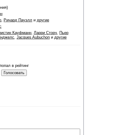
ония)
он
р
,
Ричард Пауэлл
и
другие
с
ристин Кауфманн
,
Ларри Сторч
,
Пьер
Инджелс
,
Jacques Aubuchon
и
другие
попал в рейтинг