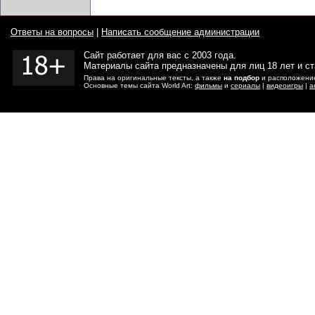
Ответы на вопросы
|
Написать сообщение администрации
Сайт работает для вас с 2003 года.
Материалы сайта предназначены для лиц 18 лет и с
Права на оригинальные тексты, а также
на подбор
и расположение
Основные темы сайта World Art:
фильмы
и
сериалы
|
видеоигры
|
а