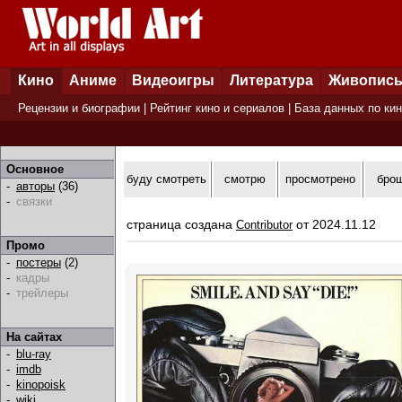
Кино
Аниме
Видеоигры
Литература
Живопис
Рецензии и биографии
|
Рейтинг кино и сериалов
|
База данных по ки
Основное
буду смотреть
смотрю
просмотрено
бро
-
авторы
(36)
-
связки
страница создана
от 2024.11.12
Contributor
Промо
-
постеры
(2)
-
кадры
-
трейлеры
На сайтах
-
blu-ray
-
imdb
-
kinopoisk
-
wiki