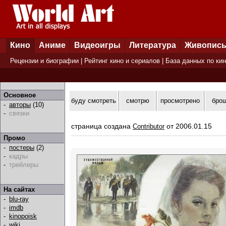
Кино
Аниме
Видеоигры
Литература
Живопис
Рецензии и биографии
|
Рейтинг кино и сериалов
|
База данных по ки
Основное
буду смотреть
смотрю
просмотрено
бро
-
авторы
(10)
-
связки
страница создана
от 2006.01.15
Contributor
Промо
-
постеры
(2)
-
кадры
-
трейлеры
На сайтах
-
blu-ray
-
imdb
-
kinopoisk
-
wiki