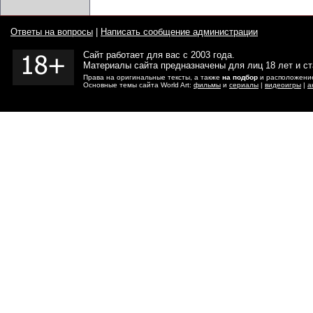
Ответы на вопросы
|
Написать сообщение администрации
Сайт работает для вас с 2003 года.
Материалы сайта предназначены для лиц 18 лет и с
Права на оригинальные тексты, а также
на подбор
и расположение
Основные темы сайта World Art:
фильмы
и
сериалы
|
видеоигры
|
а