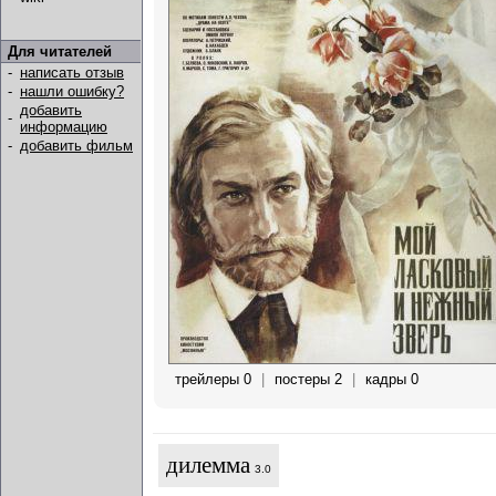
Для читателей
-
написать отзыв
-
нашли ошибку?
добавить
-
информацию
-
добавить фильм
трейлеры 0
|
постеры 2
|
кадры 0
дилемма
3.0