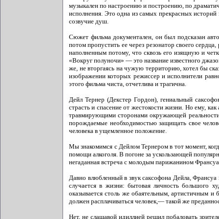
музыкален по настроению и построению, по драматич
исполнения. Это одна из самых прекрасных историй 
созвучие душ.
Сюжет фильма документален, он был подсказан авто
потом пропустить ее через резонатор своего сердца,
наполненным потому, что сквозь его изящную и чет
«Вокруг полуночи» — это название известного джазов
же, не вторгаясь на чужую территорию, хотел бы ска
изображении которых режиссер и исполнители равно
этого фильма чиста, отчетлива и трагична.
Дейл Тернер (Декстер Гордон), гениальный саксофо
страсть и спасение от жестокости жизни. Но ему, как
травмирующими сторонами окружающей реальности. 
порождаемые необходимостью защищать свое человеч
человека в ущемленное положение.
Мы знакомимся с Дейлом Тернером в тот момент, когд
помощи алкоголя. В погоне за ускользающей популярн
негаданная встреча с молодым парижанином Франсуа 
Давно влюбленный в звук саксофона Дейла, Франсуа п
случается в жизни: бытовая личность большого ху
оказывается столь же обаятельным, артистичным и б
должен расплачиваться человек,— такой же преданно
Нет, не слащавой идиллией решил побаловать зрител