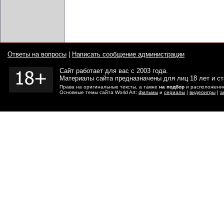
Ответы на вопросы
|
Написать сообщение администрации
Сайт работает для вас с 2003 года.
Материалы сайта предназначены для лиц 18 лет и с
Права на оригинальные тексты, а также
на подбор
и расположение
Основные темы сайта World Art:
фильмы
и
сериалы
|
видеоигры
|
а