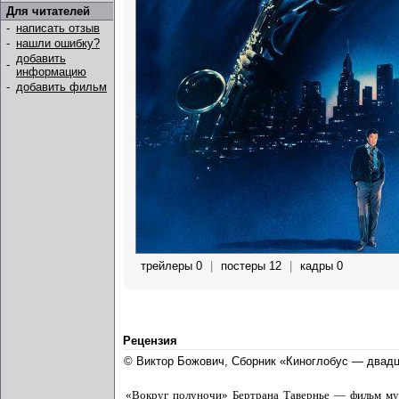
Для читателей
-
написать отзыв
-
нашли ошибку?
добавить
-
информацию
-
добавить фильм
трейлеры 0
|
постеры 12
|
кадры 0
Рецензия
© Виктор Божович, Сборник «Киноглобус — двадц
«Вокруг полуночи» Бертрана Тавернье — фильм музы