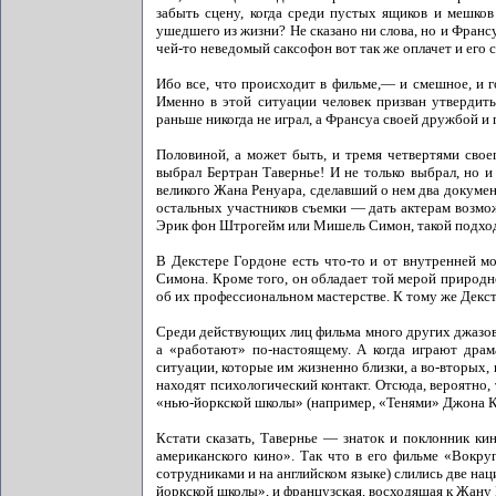
забыть сцену, когда среди пустых ящиков и мешко
ушедшего из жизни? Не сказано ни слова, но и Франсуа
чей-то неведомый саксофон вот так же оплачет и его 
Ибо все, что происходит в фильме,— и смешное, и г
Именно в этой ситуации человек призван утвердить
раньше никогда не играл, а Франсуа своей дружбой 
Половиной, а может быть, и тремя четвертями свое
выбрал Бертран Тавернье! И не только выбрал, но и
великого Жана Ренуара, сделавший о нем два документ
остальных участников съемки — дать актерам возмож
Эрик фон Штрогейм или Мишель Симон, такой подход 
В Декстере Гордоне есть что-то и от внутренней 
Симона. Кроме того, он обладает той мерой природн
об их профессиональном мастерстве. К тому же Декст
Среди действующих лиц фильма много других джазовы
а «работают» по-настоящему. А когда играют драма
ситуации, которые им жизненно близки, а во-вторых
находят психологический контакт. Отсюда, вероятно
«нью-йоркской школы» (например, «Тенями» Джона К
Кстати сказать, Тавернье — знаток и поклонник кин
американского кино». Так что в его фильме «Вокру
сотрудниками и на английском языке) слились две на
йоркской школы», и французская, восходящая к Жану 