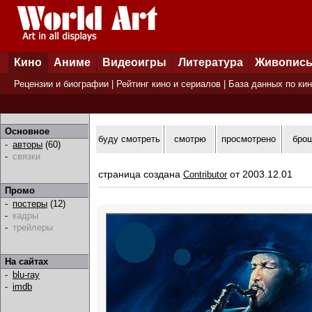
Кино
Аниме
Видеоигры
Литература
Живопис
Рецензии и биографии
|
Рейтинг кино и сериалов
|
База данных по ки
Основное
буду смотреть
смотрю
просмотрено
бро
-
авторы
(60)
-
связки
страница создана
от 2003.12.01
Contributor
Промо
-
постеры
(12)
-
кадры
-
трейлеры
На сайтах
-
blu-ray
-
imdb