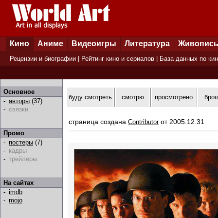
Кино
Аниме
Видеоигры
Литература
Живопис
Рецензии и биографии
|
Рейтинг кино и сериалов
|
База данных по ки
Основное
буду смотреть
смотрю
просмотрено
бро
-
авторы
(37)
-
связки
страница создана
от 2005.12.31
Contributor
Промо
-
постеры
(7)
-
кадры
-
трейлеры
На сайтах
-
imdb
-
mojo