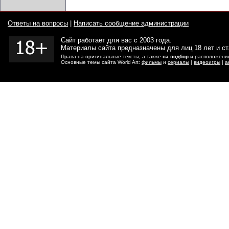
Ответы на вопросы
|
Написать сообщение администрации
Сайт работает для вас с 2003 года.
Материалы сайта предназначены для лиц 18 лет и с
Права на оригинальные тексты, а также
на подбор
и расположение
Основные темы сайта World Art:
фильмы
и
сериалы
|
видеоигры
|
а