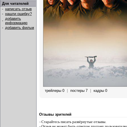
Для читателей
-
написать отзыв
-
нашли ошибку?
добавить
-
информацию
-
добавить фильм
трейлеры 0
|
постеры 7
|
кадры 0
Отзывы зрителей
- Старайтесь писать развёрнутые отзывы.
- Отзыв не может быть ответом другому пользователю